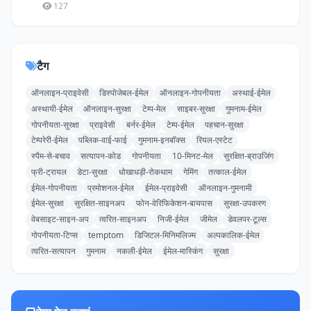
127
टैग
ऑनलाइन-प्राइवेसी
डिस्पोजेबल-ईमेल
ऑनलाइन-गोपनीयता
अस्थाई-ईमेल
अस्थायी-ईमेल
ऑनलाइन-सुरक्षा
टेम्प-मेल
साइबर-सुरक्षा
गुमनाम-ईमेल
गोपनीयता-सुरक्षा
प्राइवेसी
बर्नर-ईमेल
टेम्प-ईमेल
पहचान-सुरक्षा
टेम्परेरी-ईमेल
पब्लिक-वाई-फाई
गुमनाम-इनबॉक्स
रियल-एस्टेट
स्पैम-से-बचाव
सत्यापन-कोड
गोपनीयता
10-मिनट-मेल
सुरक्षित-ब्राउजिंग
फ्री-ट्रायल
डेटा-सुरक्षा
धोखाधड़ी-रोकथाम
गेमिंग
तत्काल-ईमेल
ईमेल-गोपनीयता
प्रमोशनल-ईमेल
ईमेल-प्राइवेसी
ऑनलाइन-गुमनामी
ईमेल-सुरक्षा
सुरक्षित-साइनअप
फोन-वेरिफिकेशन-बायपास
सुरक्षा-उपकरण
वेबसाइट-साइन-अप
त्वरित-साइनअप
निजी-ईमेल
जीमेल
डेवलपर-टूल्स
गोपनीयता-टिप्स
temptom
डिजिटल-मिनिमलिज्म
अल्पकालिक-ईमेल
त्वरित-सत्यापन
गुमनाम
नकली-ईमेल
ईमेल-मास्किंग
सुरक्षा