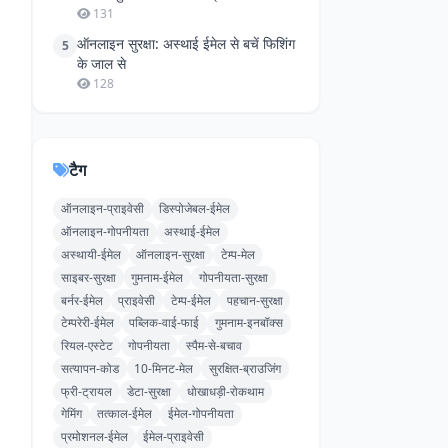
131
ऑनलाइन सुरक्षा: अस्थाई ईमेल से बचें फिशिंग
5
के जाल से
128
टैग
ऑनलाइन-प्राइवेसी
डिस्पोजेबल-ईमेल
ऑनलाइन-गोपनीयता
अस्थाई-ईमेल
अस्थायी-ईमेल
ऑनलाइन-सुरक्षा
टेम्प-मेल
साइबर-सुरक्षा
गुमनाम-ईमेल
गोपनीयता-सुरक्षा
बर्नर-ईमेल
प्राइवेसी
टेम्प-ईमेल
पहचान-सुरक्षा
टेम्परेरी-ईमेल
पब्लिक-वाई-फाई
गुमनाम-इनबॉक्स
रियल-एस्टेट
गोपनीयता
स्पैम-से-बचाव
सत्यापन-कोड
10-मिनट-मेल
सुरक्षित-ब्राउजिंग
फ्री-ट्रायल
डेटा-सुरक्षा
धोखाधड़ी-रोकथाम
गेमिंग
तत्काल-ईमेल
ईमेल-गोपनीयता
प्रमोशनल-ईमेल
ईमेल-प्राइवेसी