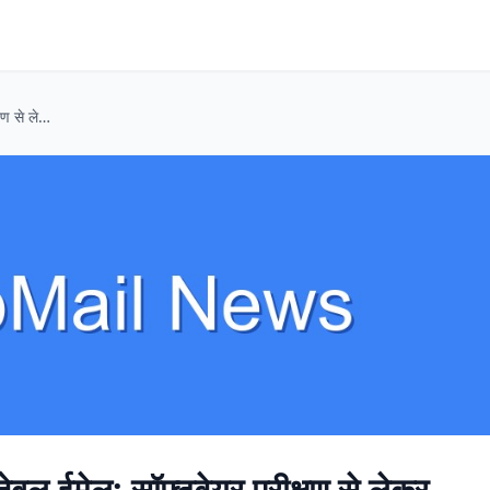
चुपके से ऑनलाइन? डिस्पोजेबल ईमेल: सॉफ्टवेयर परीक्षण से लेकर गुमनाम सोशल मीडिया तक
ेबल ईमेल: सॉफ्टवेयर परीक्षण से लेकर