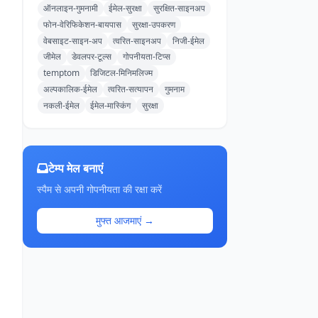
ऑनलाइन-गुमनामी
ईमेल-सुरक्षा
सुरक्षित-साइनअप
फोन-वेरिफिकेशन-बायपास
सुरक्षा-उपकरण
वेबसाइट-साइन-अप
त्वरित-साइनअप
निजी-ईमेल
जीमेल
डेवलपर-टूल्स
गोपनीयता-टिप्स
temptom
डिजिटल-मिनिमलिज्म
अल्पकालिक-ईमेल
त्वरित-सत्यापन
गुमनाम
नकली-ईमेल
ईमेल-मास्किंग
सुरक्षा
टेम्प मेल बनाएं
स्पैम से अपनी गोपनीयता की रक्षा करें
मुफ्त आजमाएं →