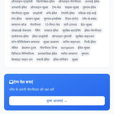
ऑनलाइन-प्राइवेसी
डिस्पोजेबल-ईमेल
ऑनलाइन-गोपनीयता
अस्थाई-ईमेल
अस्थायी-ईमेल
ऑनलाइन-सुरक्षा
टेम्प-मेल
साइबर-सुरक्षा
गुमनाम-ईमेल
गोपनीयता-सुरक्षा
प्राइवेसी
बर्नर-ईमेल
टेम्परेरी-ईमेल
पब्लिक-वाई-फाई
टेम्प-ईमेल
पहचान-सुरक्षा
गुमनाम-इनबॉक्स
रियल-एस्टेट
स्पैम-से-बचाव
सत्यापन-कोड
गोपनीयता
10-मिनट-मेल
फ्री-ट्रायल
डेटा-सुरक्षा
धोखाधड़ी-रोकथाम
गेमिंग
तत्काल-ईमेल
सुरक्षित-ब्राउजिंग
ईमेल-गोपनीयता
प्रमोशनल-ईमेल
ईमेल-प्राइवेसी
ऑनलाइन-गुमनामी
सुरक्षित-साइनअप
फोन-वेरिफिकेशन-बायपास
सुरक्षा-उपकरण
त्वरित-साइनअप
निजी-ईमेल
जीमेल
डेवलपर-टूल्स
गोपनीयता-टिप्स
temptom
ईमेल-सुरक्षा
डिजिटल-मिनिमलिज्म
अल्पकालिक-ईमेल
त्वरित-सत्यापन
गुमनाम
वेबसाइट-साइन-अप
नकली-ईमेल
ईमेल-मास्किंग
सुरक्षा
टेम्प मेल बनाएं
स्पैम से अपनी गोपनीयता की रक्षा करें
मुफ्त आजमाएं →