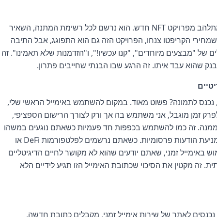
לפני כמה חודשים, חבר שלי, דני, היה נורא מתלהב מפרויקט NFT חדש. הוא נרשם לכל רשימת המתנה, השאיר
מחירי הקריפטו צנחו, הפרויקט הזה גם הוא התפוגג, אבל התיבה
ים של "מבצעים מיוחדים", "קנו עכשיו!", ו"הזדמנות שלא תאמינו". זה
ק שהוא עבד איתו. זה הרגע שבו הבנתי שחייבים פתרון.
יטיים
ז איך אימייל זמני, כמו למשל ב-TempTom, נכנס לתמונה? פשוט מאוד. במקום להשתמש באימייל הראשי שלי,
לפרק זמן מוגבל, אני משתמש בה אך ורק לצורך הרישום הספציפי,
ממנה. זה כמו להשתמש בכפפות חד פעמיות כשאתם נוגעים במשהו
שאתם לא בטוחים לגביו. זה לא רק עניין של מניעת הודעות פרסומיות. כשאתם נרשמים לפלטפורמות DeFi או
וש באימייל זמני, שאתם יודעים שהוא לא מקושר לחיים הדיגיטליים
 זה מקטין את הסיכוי שכתובת האימייל הזו תגיע לידיים הלא
 נכנסים לאתר של שירות אימייל זמני, מקבלים כתובת חדשה,