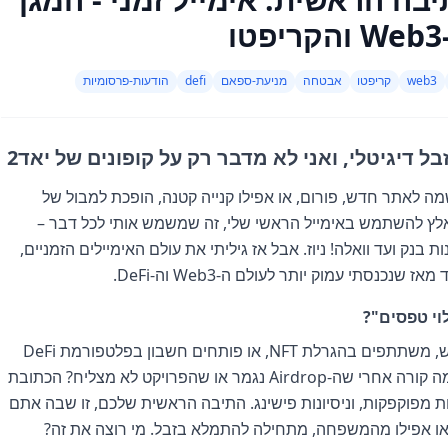
web3
קריפטו
אבטחה
מניעת-ספאם
defi
הודעות-פרסומיות
דיגיטלי, ואני לא מדבר רק על קופונים של יאד2
ה לאתר חדש, פורום, או אפילו קנייה קטנה, הופכת למבול של
נאלץ להשתמש באימייל הראשי שלי, זה שמשמש אותי לכל דבר –
G ו-Yahoo, דרך חשבונות בנק ועד וואלה! ניוז. אבל אז גיליתי את עולם האימיילים הזמניים,
כנסתי עמוק יותר לעולם ה-Web3 וה-DeFi.
וי טפסים"?
תחשבו על זה. אתם נרשמים ל-Airdrop חדש, משתתפים בהגרלת NFT, או פותחים חשבון בפלטפורמת DeFi
חדשה. כל פעולה כזו דורשת כתובת אימייל. מה קורה אחרי שה-Airdrop נגמר או שהפרויקט לא מצליח? הכתובת
פוקפקות, וניסיונות פישינג. התיבה הראשית שלכם, זו שבה אתם