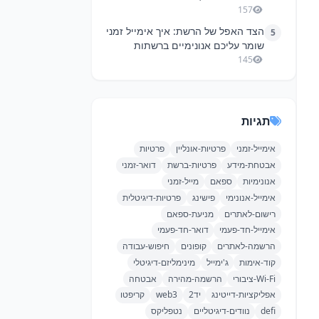
157
הצד האפל של הרשת: איך אימייל זמני
5
שומר עליכם אנונימיים ברשתות
החברתיות
145
תגיות
אימייל-זמני
פרטיות-אונליין
פרטיות
אבטחת-מידע
פרטיות-ברשת
דואר-זמני
אנונימיות
ספאם
מייל-זמני
אימייל-אנונימי
פישינג
פרטיות-דיגיטלית
רישום-לאתרים
מניעת-ספאם
אימייל-חד-פעמי
דואר-חד-פעמי
הרשמה-לאתרים
קופונים
חיפוש-עבודה
קוד-אימות
ג'ימייל
מינימליזם-דיגיטלי
Wi-Fi-ציבורי
הרשמה-מהירה
אבטחה
אפליקציות-דייטינג
יד2
web3
קריפטו
defi
נוודים-דיגיטליים
נטפליקס