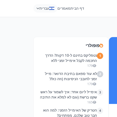
דף הבית
מאמרים
עברית
פופולרי
נטפליקס בחינם ל-10 דקות? הדרך
1
החכמה לקבל אימייל זמני ללא
הרשמה
179
לא עוד ספאם בתיבת הדואר: מייל
2
זמני לחובבי הניסיונות (וזה כולל
נטפליקס!)
179
אימייל ליום אחד: איך לשמור על ראש
3
שקט ברשת (וגם לא למלא את התיבה
בפירסומות)
165
הטריק של האימייל הזמני: למה הוא
4
חבר טוב שלכם, מפתחים?