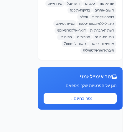
קוד-אישור
טלגרם
דואר-זבל
שירותי-ענן
רישום-אתרים
בדיקות-תוכנה
דואר-אלקטרוני
וואלה
ג'ימייל-ללא-מספר-טלפון
מניעת-מעקב
רשתות-חברתיות
דואר-אלקטרוני-זמני
ניסיונות-חינם
סטרימינג
ספוטיפיי
אנונימיות-ברשת
רישום-ל-Zoom
תיבת-דואר-וירטואלית
צור אימייל זמני
הגן על הפרטיות שלך מספאם
נסה בחינם →