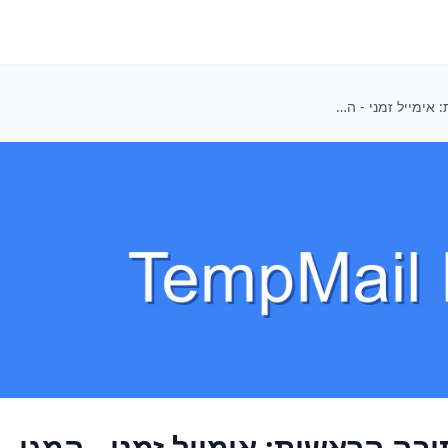
להפסיק להציף את התיבה הראשית: אימייל זמני - המגן הסודי שלכם בעולם ה-Web3 והקריפטו
ה הראשית: אימייל זמני - המגן