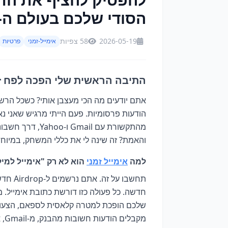
הסודי שלכם בעולם ה-Web3 והקריפטו
2026-05-19
58 צפיות
אימייל-זמני
פרטיות
התיבה הראשית שלי הפכה לפח זבל 
אתם יודעים מה הכי מעצבן אותי? כשכל הרשמ
הודעות פרסומיות. פעם הייתי מרגיש שאני 
מהתקשורת עם mail
והאמת? זה שינה לי את כללי המשחק, במיוחד מאז שנ
למה
אימייל זמני
הוא לא רק "אימייל למיל
שלכם הופכת למטרה קלאסית לספאם, הצעות מ
מקבלים הודעות חשובות מהבנק, מ-Gmail, או אפילו מהמשפחה, מתחילה להתמלא בזבל. מי רוצה את זה?