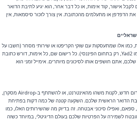
קבל אישור, קוד אימות, או כל דבר אחר, הוא יגיע לתיבת הדואר
ת הדפדפן או מתעלמים מהכתובת. אין צורך לזכור סיסמאות, אין
שראליים
ות, כמו אלו שמתעסקות עם שוקי הקריפטו או שירותי מסחר (חשבו על
דוגמאות דומות למה שקורה בפלטפורמות כמו Yad2, רק בתחום הפיננסי). כל רישום שם, כל אימות, דורש כתובת
כם, אתם חושפים אותו לסיכונים מיותרים. אימייל זמני הוא
אז בפעם הבאה שאתם צריכים להירשם לפורום חדש, לקנות משהו מהאינטרנט, או להשתתף ב-Airdrop מסקרן,
ת הדואר הראשית שלכם. השקעה קטנה של כמה דקות בפתיחת
 ספאם, ואפילו סיכוני אבטחה. זה בדיוק מה שהשירותים האלו, כמו
יל, ומאובטח לשמירה על הפרטיות שלכם בעולם הדיגיטלי, במיוחד כשזה