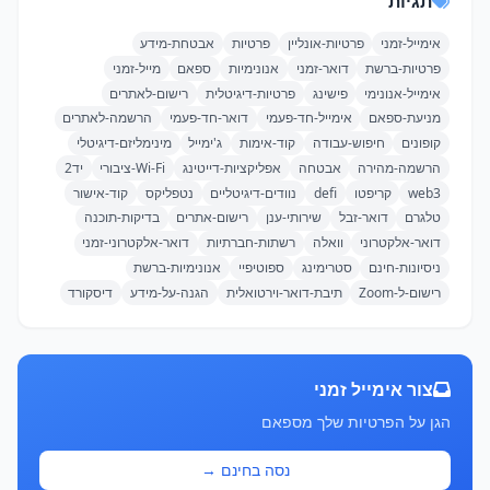
תגיות
אימייל-זמני
פרטיות-אונליין
פרטיות
אבטחת-מידע
פרטיות-ברשת
דואר-זמני
אנונימיות
ספאם
מייל-זמני
אימייל-אנונימי
פישינג
פרטיות-דיגיטלית
רישום-לאתרים
מניעת-ספאם
אימייל-חד-פעמי
דואר-חד-פעמי
הרשמה-לאתרים
קופונים
חיפוש-עבודה
קוד-אימות
ג'ימייל
מינימליזם-דיגיטלי
הרשמה-מהירה
אבטחה
אפליקציות-דייטינג
Wi-Fi-ציבורי
יד2
web3
קריפטו
defi
נוודים-דיגיטליים
נטפליקס
קוד-אישור
טלגרם
דואר-זבל
שירותי-ענן
רישום-אתרים
בדיקות-תוכנה
דואר-אלקטרוני
וואלה
רשתות-חברתיות
דואר-אלקטרוני-זמני
ניסיונות-חינם
סטרימינג
ספוטיפיי
אנונימיות-ברשת
רישום-ל-Zoom
תיבת-דואר-וירטואלית
הגנה-על-מידע
דיסקורד
צור אימייל זמני
הגן על הפרטיות שלך מספאם
נסה בחינם →