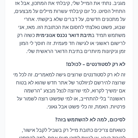
מגניב. נתתי את המייל שלי, קיבלתי את המתכון, אבל אז
התחיל הסיוט. כל יום קיבלתי עשרות מיילים על מבצעים,
על מתכונים חדשים, על דברים שלא ביקשתי. אחרי
שבוע, פשוט נאלצתי לחסום את הכתובת הזו. מאז, אני
משתמש תמיד ב
תיבת דואר נכנס אנונימית
כשזה רק
לרישום ראשוני או לגישה חד פעמית. זה חוסך לי המון
זמן וניקיונות מיותרים בתיבת הדואר הראשית שלי.
לא רק לסטודנטים – לכולם!
זה לא רק לסטודנטים שרוצים גישה למאמרים. זה לכל מי
שרוצה להירשם לניוזלטר של אתר חדש שהוא לא בטוח
אם ימשיך לקרוא, למי שרוצה לנצל מבצע "הרשמה
ראשונה" בלי להתחייב, או למי שפשוט רוצה לשמור על
פרטיות. האמת, זה כלי פשוט אבל גאוני.
לסיכום, למה לא להשתמש בזה?
כשאתם צריכים כתובת מייל רק בשביל לקבל אישור,
להוריד קובץ, או לגשת לתוכן פעם אחת, למה להסתכן