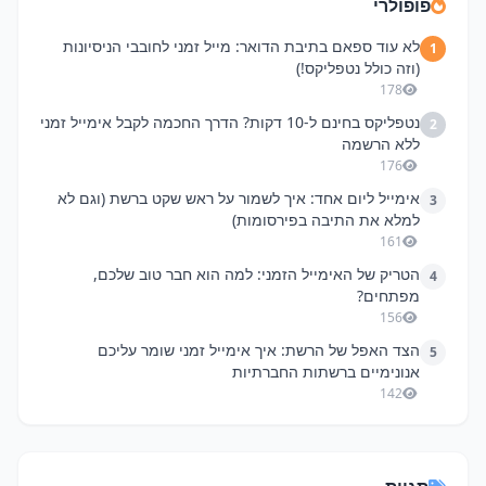
פופולרי
לא עוד ספאם בתיבת הדואר: מייל זמני לחובבי הניסיונות
1
(וזה כולל נטפליקס!)
178
נטפליקס בחינם ל-10 דקות? הדרך החכמה לקבל אימייל זמני
2
ללא הרשמה
176
אימייל ליום אחד: איך לשמור על ראש שקט ברשת (וגם לא
3
למלא את התיבה בפירסומות)
161
הטריק של האימייל הזמני: למה הוא חבר טוב שלכם,
4
מפתחים?
156
הצד האפל של הרשת: איך אימייל זמני שומר עליכם
5
אנונימיים ברשתות החברתיות
142