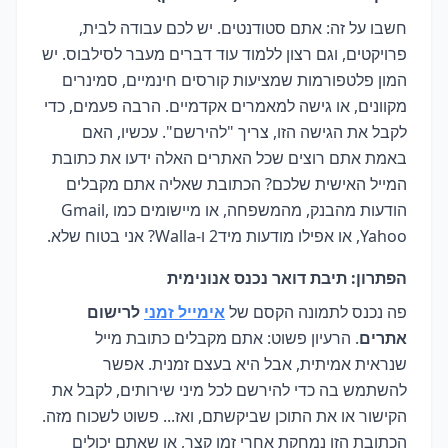
חשבו על זה: אתם סטודנטים. יש לכם עבודה לבית,
פרויקטים, וגם רצון ללמוד עוד דברים מעבר לסילבוס. יש
המון פלטפורמות שמציעות קורסים חינמיים, סמינרים
מקוונים, או גישה למאמרים אקדמיים. הרבה פעמים, כדי
לקבל את הגישה הזו, צריך "להירשם". עכשיו, האם
באמת אתם רוצים שכל האתרים האלה ידעו את כתובת
המייל האישית שלכם? הכתובת שאליה אתם מקבלים
הודעות מהבנק, מהמשפחה, או מיישומים כמו Gmail,
Yahoo, או אפילו מודעות מיד2 ו-Walla? אני בטוח שלא.
הפתרון: תיבת דואר נכנס אנונימית
פה נכנס לתמונה הקסם של
אימייל זמני
לרישום
אתרים
. הרעיון פשוט: אתם מקבלים כתובת מייל
שנראית אמיתית, אבל היא בעצם זמנית. אפשר
להשתמש בה כדי להירשם לכל מיני שירותים, לקבל את
הקישור או את התוכן שביקשתם, ואז... פשוט לשכוח מזה.
הכתובת הזו נמחקת אחרי זמן קצר, או שאתם יכולים