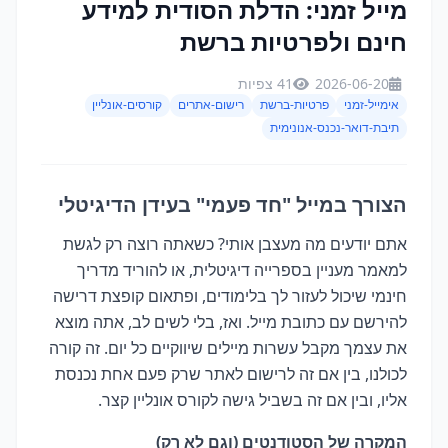
מייל זמני: הדלת הסודית למידע
חינם ולפרטיות ברשת
2026-06-20
41 צפיות
אימייל-זמני
פרטיות-ברשת
רישום-אתרים
קורסים-אונליין
תיבת-דואר-נכנס-אנונימית
הצורך במייל "חד פעמי" בעידן הדיגיטלי
אתם יודעים מה מעצבן אותי? כשאתה רוצה רק לגשת
למאמר מעניין בספרייה דיגיטלית, או להוריד מדריך
חינמי שיכול לעזור לך בלימודים, ופתאום קופצת דרישה
להירשם עם כתובת מייל. ואז, בלי לשים לב, אתה מוצא
את עצמך מקבל עשרות מיילים שיווקיים כל יום. זה קורה
לכולנו, בין אם זה לרישום לאתר שרק פעם אחת נכנסת
אליו, ובין אם זה בשביל גישה לקורס אונליין קצר.
המקרה של הסטודנטים (וגם לא רק)