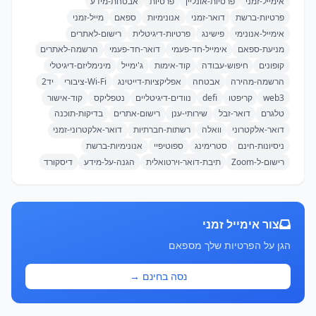
אימייל-זמני
פרטיות-אונליין
פרטיות
אבטחת-מידע
פרטיות-ברשת
דואר-זמני
אנונימיות
ספאם
מייל-זמני
אימייל-אנונימי
פישינג
פרטיות-דיגיטלית
רישום-לאתרים
מניעת-ספאם
אימייל-חד-פעמי
דואר-חד-פעמי
הרשמה-לאתרים
קופונים
חיפוש-עבודה
קוד-אימות
ג'ימייל
מינימליזם-דיגיטלי
הרשמה-מהירה
אבטחה
אפליקציות-דייטינג
Wi-Fi-ציבורי
יד2
web3
קריפטו
defi
נוודים-דיגיטליים
נטפליקס
קוד-אישור
טלגרם
דואר-זבל
שירותי-ענן
רישום-אתרים
בדיקות-תוכנה
דואר-אלקטרוני
וואלה
רשתות-חברתיות
דואר-אלקטרוני-זמני
ניסיונות-חינם
סטרימינג
ספוטיפיי
אנונימיות-ברשת
רישום-ל-Zoom
תיבת-דואר-וירטואלית
הגנה-על-מידע
דיסקורד
צור אימייל זמני
הגן על הפרטיות שלך מספאם
נסה בחינם →