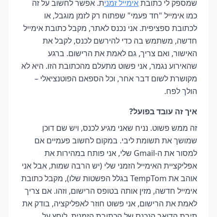
שמספק לי כתובת
אימייל זמני
ת. אפשר לחשוב על זה
כמו אימייל "חד פעמי" שפתוח רק לזמן מוגבל, או
לכתובת ספציפית. אני נכנס לאתר, מקבל כתובת אימייל
חדשה, משתמש בה כדי להירשם לכנס, לקבל את
האישור, ואם צריך, גם לאמת את הרישום. ברגע
שהאירוע נגמר, אני פשוט מתעלם מהכתובת הזו. היא לא
מקושרת לשום דבר אחר, וכל הספאם הפוטנציאלי –
הולך לפח.
איך זה עובד בפועל?
זה ממש פשוט. נניח שאני מגיע לכנס, ויש שם דוכן
שמושך את תשומת ליבי. במקום לחשוב פעמיים אם
למסור את ה-Gmail שלי, אני פותח במהירות את
אפליקציית האימייל הזמני שלי (יש הרבה שמות, אבל אני
אוהב את TempTom בגלל הפשטות שלו), מקבל כתובת
אימייל חדשה, מזין אותה בטופס הרישום, וזהו. אם צריך
לאמת את הרישום, אני פשוט חוזר לאפליקציה, בודק את
תיבת הדואר הנכנס של הכתובת הזמנית, לוחץ על