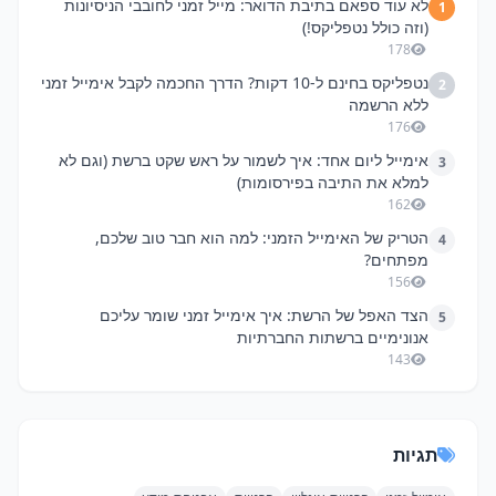
לא עוד ספאם בתיבת הדואר: מייל זמני לחובבי הניסיונות
1
(וזה כולל נטפליקס!)
178
נטפליקס בחינם ל-10 דקות? הדרך החכמה לקבל אימייל זמני
2
ללא הרשמה
176
אימייל ליום אחד: איך לשמור על ראש שקט ברשת (וגם לא
3
למלא את התיבה בפירסומות)
162
הטריק של האימייל הזמני: למה הוא חבר טוב שלכם,
4
מפתחים?
156
הצד האפל של הרשת: איך אימייל זמני שומר עליכם
5
אנונימיים ברשתות החברתיות
143
תגיות