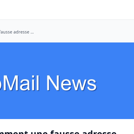
Stop the Flood: Comment une fausse adresse Gmail peut sauver votre boîte de réception des courriers poubelles
omment une fausse adresse