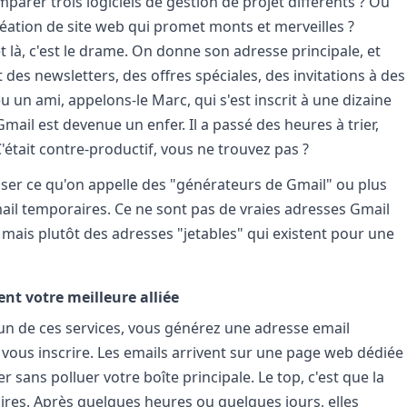
parer trois logiciels de gestion de projet différents ? Ou
réation de site web qui promet monts et merveilles ?
et là, c'est le drame. On donne son adresse principale, et
 des newsletters, des offres spéciales, des invitations à des
 eu un ami, appelons-le Marc, qui s'est inscrit à une dizaine
mail est devenue un enfer. Il a passé des heures à trier,
ait contre-productif, vous ne trouvez pas ?
liser ce qu'on appelle des "générateurs de Gmail" ou plus
ail temporaires. Ce ne sont pas de vraies adresses Gmail
 mais plutôt des adresses "jetables" qui existent pour une
nt votre meilleure alliée
r un de ces services, vous générez une adresse email
our vous inscrire. Les emails arrivent sur une page web dédiée
r sans polluer votre boîte principale. Le top, c'est que la
res. Après quelques heures ou quelques jours, elles