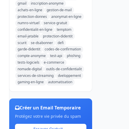
gmail
inscription-anonyme
achats-en-ligne
gestion-de-mail
protection-donnes
anonymat-en-ligne
numro-virtuel
service-gratuit
confidentialit-en-ligne
temptom
email-jetable
protection-didentit
scurit
se-dsabonner
defi
garde-didentit
codes-de-confirmation
compte-anonyme
test-api
phishing
tests-logiciels
e-commerce
nomade-digital
outils-de-confidentialit
services-de-streaming
dveloppement
gaming-en-ligne
automatisation
Créer un Email Temporaire
Protégez votre vie privée du spam
Essayer Gratuit →