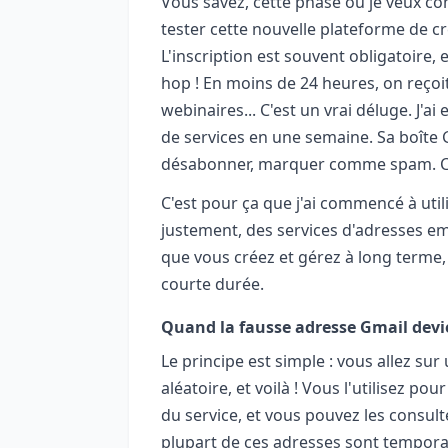
Vous savez, cette phase où je veux com
tester cette nouvelle plateforme de c
L'inscription est souvent obligatoire, 
hop ! En moins de 24 heures, on reçoit
webinaires... C'est un vrai déluge. J'ai
de services en une semaine. Sa boîte G
désabonner, marquer comme spam. C'ét
C'est pour ça que j'ai commencé à uti
justement, des services d'adresses em
que vous créez et gérez à long terme,
courte durée.
Quand la fausse adresse Gmail devie
Le principe est simple : vous allez su
aléatoire, et voilà ! Vous l'utilisez p
du service, et vous pouvez les consulte
plupart de ces adresses sont temporai