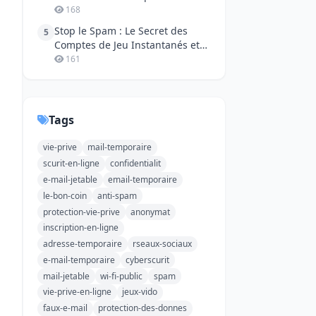
Phishing
168
Stop le Spam : Le Secret des
5
Comptes de Jeu Instantanés et
Anonymes !
161
Tags
vie-prive
mail-temporaire
scurit-en-ligne
confidentialit
e-mail-jetable
email-temporaire
le-bon-coin
anti-spam
protection-vie-prive
anonymat
inscription-en-ligne
adresse-temporaire
rseaux-sociaux
e-mail-temporaire
cyberscurit
mail-jetable
wi-fi-public
spam
vie-prive-en-ligne
jeux-vido
faux-e-mail
protection-des-donnes