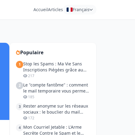
Accueil
Articles
Français
Populaire
Stop les Spams : Ma Vie Sans
1
Inscriptions Piégées grâce au
Mail Jetable
217
Le "compte fantôme" : comment
2
le mail temporaire vous permet
de reprendre la parole sur les
185
réseaux sociaux
Rester anonyme sur les réseaux
3
sociaux : le bouclier du mail
temporaire
172
Mon Courriel Jetable : L'Arme
4
Secrète Contre le Spam et le