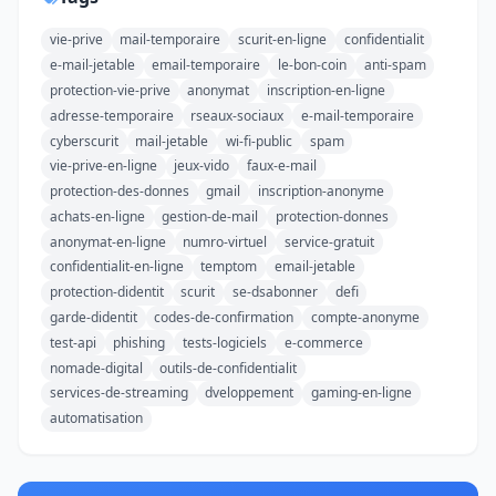
vie-prive
mail-temporaire
scurit-en-ligne
confidentialit
e-mail-jetable
email-temporaire
le-bon-coin
anti-spam
protection-vie-prive
anonymat
inscription-en-ligne
adresse-temporaire
rseaux-sociaux
e-mail-temporaire
cyberscurit
mail-jetable
wi-fi-public
spam
vie-prive-en-ligne
jeux-vido
faux-e-mail
protection-des-donnes
gmail
inscription-anonyme
achats-en-ligne
gestion-de-mail
protection-donnes
anonymat-en-ligne
numro-virtuel
service-gratuit
confidentialit-en-ligne
temptom
email-jetable
protection-didentit
scurit
se-dsabonner
defi
garde-didentit
codes-de-confirmation
compte-anonyme
test-api
phishing
tests-logiciels
e-commerce
nomade-digital
outils-de-confidentialit
services-de-streaming
dveloppement
gaming-en-ligne
automatisation