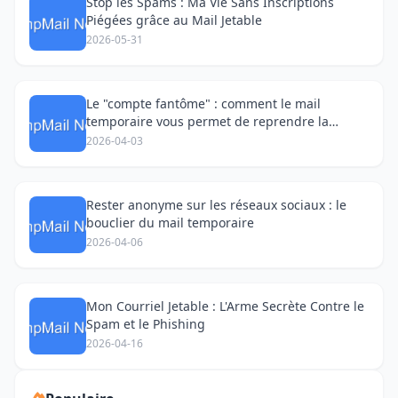
Stop les Spams : Ma Vie Sans Inscriptions
Piégées grâce au Mail Jetable
2026-05-31
Le "compte fantôme" : comment le mail
temporaire vous permet de reprendre la
parole sur les réseaux sociaux
2026-04-03
Rester anonyme sur les réseaux sociaux : le
bouclier du mail temporaire
2026-04-06
Mon Courriel Jetable : L'Arme Secrète Contre le
Spam et le Phishing
2026-04-16