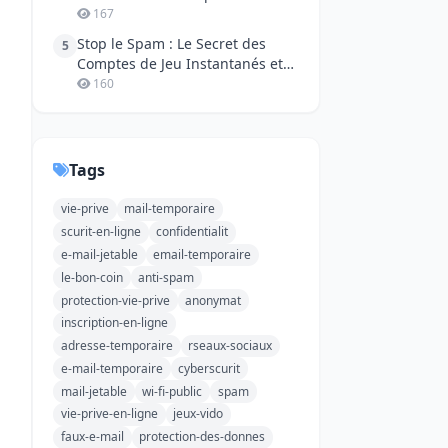
Phishing
167
Stop le Spam : Le Secret des
5
Comptes de Jeu Instantanés et
Anonymes !
160
Tags
vie-prive
mail-temporaire
scurit-en-ligne
confidentialit
e-mail-jetable
email-temporaire
le-bon-coin
anti-spam
protection-vie-prive
anonymat
inscription-en-ligne
adresse-temporaire
rseaux-sociaux
e-mail-temporaire
cyberscurit
mail-jetable
wi-fi-public
spam
vie-prive-en-ligne
jeux-vido
faux-e-mail
protection-des-donnes