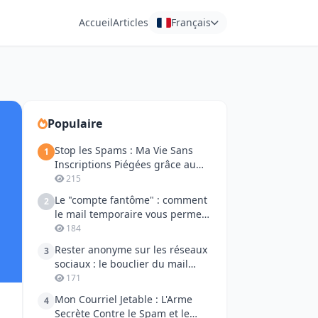
Accueil
Articles
Français
Populaire
Stop les Spams : Ma Vie Sans
1
Inscriptions Piégées grâce au
Mail Jetable
215
Le "compte fantôme" : comment
2
le mail temporaire vous permet
de reprendre la parole sur les
184
réseaux sociaux
Rester anonyme sur les réseaux
3
sociaux : le bouclier du mail
temporaire
171
Mon Courriel Jetable : L'Arme
4
Secrète Contre le Spam et le