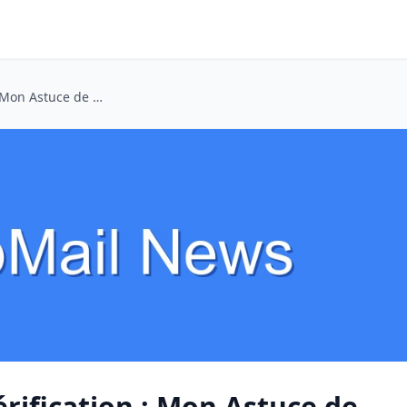
Faux E-mail pour Vérification : Mon Astuce de Dev pour les Tests API et l'Inscription en Ligne
érification : Mon Astuce de