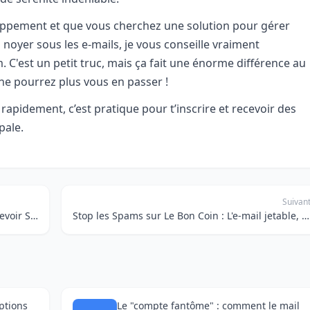
eloppement et que vous cherchez une solution pour gérer
 noyer sous les e-mails, je vous conseille vraiment
'est un petit truc, mais ça fait une énorme différence au
 ne pourrez plus vous en passer !
rapidement, c’est pratique pour t’inscrire et recevoir des
pale.
Suivan
Mon Petit Secret pour Tester les Apps : Recevoir SMS et E-mail en Ligne sans Compromis
Stop les Spams sur Le Bon Coin : L'e-mail jetable, votre arme secrète pour la vie privée
ptions
Le "compte fantôme" : comment le mail