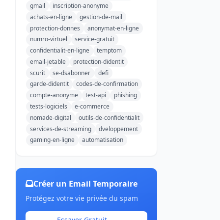
gmail
inscription-anonyme
achats-en-ligne
gestion-de-mail
protection-donnes
anonymat-en-ligne
numro-virtuel
service-gratuit
confidentialit-en-ligne
temptom
email-jetable
protection-didentit
scurit
se-dsabonner
defi
garde-didentit
codes-de-confirmation
compte-anonyme
test-api
phishing
tests-logiciels
e-commerce
nomade-digital
outils-de-confidentialit
services-de-streaming
dveloppement
gaming-en-ligne
automatisation
Créer un Email Temporaire
Protégez votre vie privée du spam
Essayer Gratuit →