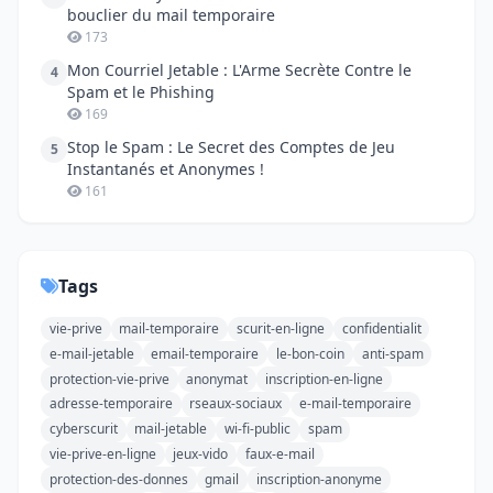
bouclier du mail temporaire
173
Mon Courriel Jetable : L'Arme Secrète Contre le
4
Spam et le Phishing
169
Stop le Spam : Le Secret des Comptes de Jeu
5
Instantanés et Anonymes !
161
Tags
vie-prive
mail-temporaire
scurit-en-ligne
confidentialit
e-mail-jetable
email-temporaire
le-bon-coin
anti-spam
protection-vie-prive
anonymat
inscription-en-ligne
adresse-temporaire
rseaux-sociaux
e-mail-temporaire
cyberscurit
mail-jetable
wi-fi-public
spam
vie-prive-en-ligne
jeux-vido
faux-e-mail
protection-des-donnes
gmail
inscription-anonyme