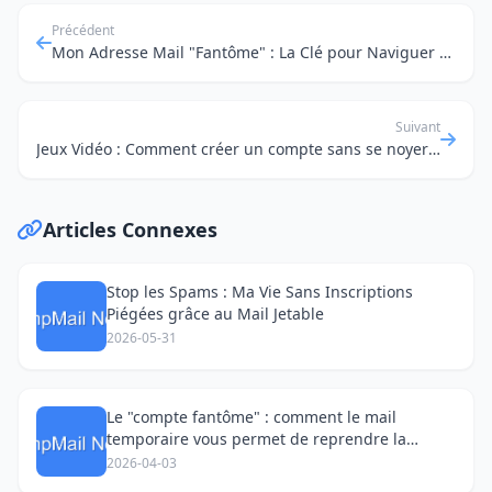
Précédent
Mon Adresse Mail "Fantôme" : La Clé pour Naviguer Sans Laisser de Traces
Suivant
Jeux Vidéo : Comment créer un compte sans se noyer sous le courrier poubelle ?
Articles Connexes
Stop les Spams : Ma Vie Sans Inscriptions
Piégées grâce au Mail Jetable
2026-05-31
Le "compte fantôme" : comment le mail
temporaire vous permet de reprendre la
parole sur les réseaux sociaux
2026-04-03