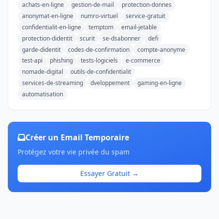
achats-en-ligne
gestion-de-mail
protection-donnes
anonymat-en-ligne
numro-virtuel
service-gratuit
confidentialit-en-ligne
temptom
email-jetable
protection-didentit
scurit
se-dsabonner
defi
garde-didentit
codes-de-confirmation
compte-anonyme
test-api
phishing
tests-logiciels
e-commerce
nomade-digital
outils-de-confidentialit
services-de-streaming
dveloppement
gaming-en-ligne
automatisation
Créer un Email Temporaire
Protégez votre vie privée du spam
Essayer Gratuit →