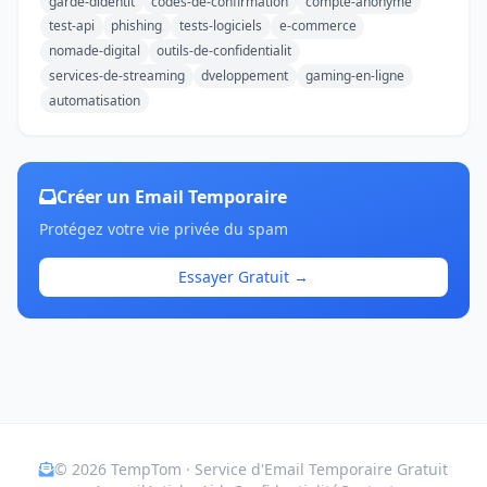
garde-didentit
codes-de-confirmation
compte-anonyme
test-api
phishing
tests-logiciels
e-commerce
nomade-digital
outils-de-confidentialit
services-de-streaming
dveloppement
gaming-en-ligne
automatisation
Créer un Email Temporaire
Protégez votre vie privée du spam
Essayer Gratuit →
© 2026 TempTom · Service d'Email Temporaire Gratuit