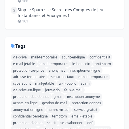
168
Stop le Spam : Le Secret des Comptes de Jeu
5
Instantanés et Anonymes !
161
Tags
vie-prive
mail-temporaire
scurit-en-ligne
confidentialit
e-mail-jetable
email-temporaire
le-bon-coin
anti-spam
protection-vie-prive
anonymat
inscription-en-ligne
adresse-temporaire
rseaux-sociaux
e-mail-temporaire
cyberscurit
mail-jetable
wi-fi-public
spam
vie-prive-en-ligne
jeux-vido
faux-e-mail
protection-des-donnes
gmail
inscription-anonyme
achats-en-ligne
gestion-de-mail
protection-donnes
anonymat-en-ligne
numro-virtuel
service-gratuit
confidentialit-en-ligne
temptom
email-jetable
protection-didentit
scurit
se-dsabonner
defi