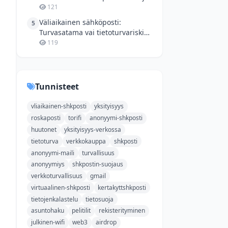
muuallekin
121
Väliaikainen sähköposti:
5
Turvasatama vai tietoturvariski
digitaalisessa viidakossa?
119
Tunnisteet
vliaikainen-shkposti
yksityisyys
roskaposti
torifi
anonyymi-shkposti
huutonet
yksityisyys-verkossa
tietoturva
verkkokauppa
shkposti
anonyymi-maili
turvallisuus
anonyymiys
shkpostin-suojaus
verkkoturvallisuus
gmail
virtuaalinen-shkposti
kertakyttshkposti
tietojenkalastelu
tietosuoja
asuntohaku
pelitilit
rekisterityminen
julkinen-wifi
web3
airdrop