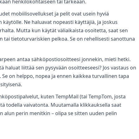
nkään henkilökohtaiseen tai tärkeään.
det mobiilisovellukset ja pelit ovat usein hyviä
 käytölle. Ne haluavat nopeasti käyttäjiä, ja joskus
halta. Mutta kun käytät väliaikaista osoitetta, saat sen
 tai tietoturvariskien pelkoa. Se on rehellisesti sanottuna
rpeen antaa sähköpostiosoitteesi jonnekin, mieti hetki.
tä haluat liittää sen pysyvään osoitteeseesi? Jos vastaus on
i. Se on helppo, nopea ja ennen kaikkea turvallinen tapa
ksityisenä.
ähköpostipalvelut, kuten TempMail (tai TempTom, josta
ästä todella vaivatonta. Muutamalla klikkauksella saat
hin alun perin menitkin – olipa se sitten uuden pelin