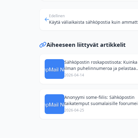
Edellinen
Aiheeseen liittyvät artikkelit
Sähköpostin roskapostisota: Kuinka 
ilman puhelinnumeroa ja pelastaa
postilaatikkosi?
2026-04-14
Anonyymi some-fiilis: Sähköpostin
taikatemput suomalaisille foorumeil
dokumenteille
2026-04-25