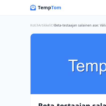
Temp
Tom
Koti
Artikkelit
Beta-testaajan sala