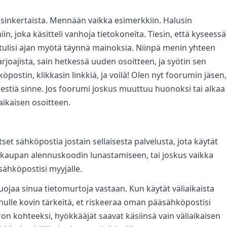
ksinkertaista. Mennään vaikka esimerkkiin. Halusin
n, joka käsitteli vanhoja tietokoneita. Tiesin, että kyseessä
tä tulisi ajan myötä täynnä mainoksia. Niinpä menin yhteen
arjoajista, sain hetkessä uuden osoitteen, ja syötin sen
postin, klikkasin linkkiä, ja voilà! Olen nyt foorumin jäsen,
iestiä sinne. Jos foorumi joskus muuttuu huonoksi tai alkaa
ikaisen osoitteen.
itset sähköpostia jostain sellaisesta palvelusta, jota käytät
kokaupan alennuskoodin lunastamiseen, tai joskus vaikka
sähköpostisi myyjälle.
uojaa sinua tietomurtoja vastaan. Kun käytät väliaikaista
sinulle kovin tärkeitä, et riskeeraa oman pääsähköpostisi
rron kohteeksi, hyökkääjät saavat käsiinsä vain väliaikaisen