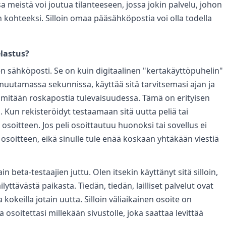
a meistä voi joutua tilanteeseen, jossa jokin palvelu, johon
 kohteeksi. Silloin omaa pääsähköpostia voi olla todella
elastus?
n sähköposti. Se on kuin digitaalinen "kertakäyttöpuhelin"
 muutamassa sekunnissa, käyttää sitä tarvitsemasi ajan ja
ei mitään roskapostia tulevaisuudessa. Tämä on erityisen
. Kun rekisteröidyt testaamaan sitä uutta peliä tai
n osoitteen. Jos peli osoittautuu huonoksi tai sovellus ei
n osoitteen, eikä sinulle tule enää koskaan yhtäkään viestiä
n beta-testaajien juttu. Olen itsekin käyttänyt sitä silloin,
ilyttävästä paikasta. Tiedän, tiedän, lailliset palvelut ovat
kokeilla jotain uutta. Silloin väliaikainen osoite on
osoitettasi millekään sivustolle, joka saattaa levittää