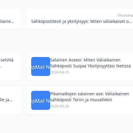
Seuraav
Käytä väliaikaista sähköpostia kuin ammattilainen: Tiedonhankintasi salainen ase
Sähköpostitesti ja yksityisyys: Miten väliaikaiset osoitteet pelastavat päiväsi (ja datasi)
selvitä
Salainen Aseesi: Miten Väliaikainen
Sähköposti Suojaa Yksityisyyttäsi Netissä
2026-04-15
Pikamatkojen salainen ase: Väliaikainen
le ja
sähköposti Toriin ja muuallekin
2026-04-26