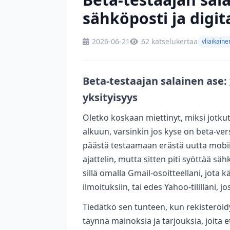
sähköposti ja digit
2026-06-21
62 katselukertaa
vliaikaine
Beta-testaajan salainen ase:
yksityisyys
Oletko koskaan miettinyt, miksi jotkut 
alkuun, varsinkin jos kyse on beta-vers
päästä testaamaan erästä uutta mobiilip
ajattelin, mutta sitten piti syöttää s
sillä omalla Gmail-osoitteellani, jota 
ilmoituksiin, tai edes Yahoo-tililläni, jo
Tiedätkö sen tunteen, kun rekisteröid
täynnä mainoksia ja tarjouksia, joita et