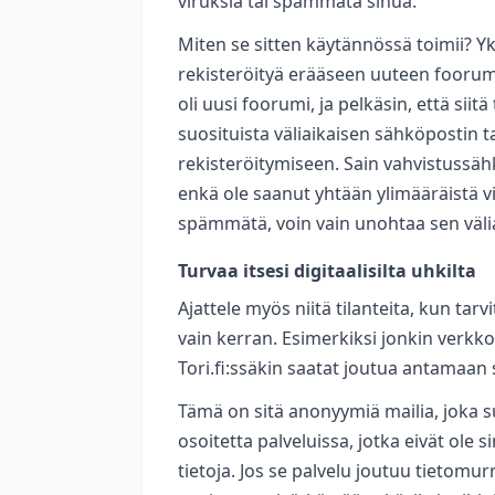
viruksia tai spämmätä sinua.
Miten se sitten käytännössä toimii? Y
rekisteröityä erääseen uuteen foorumii
oli uusi foorumi, ja pelkäsin, että sii
suosituista väliaikaisen sähköpostin t
rekisteröitymiseen. Sain vahvistussähkö
enkä ole saanut yhtään ylimääräistä v
spämmätä, voin vain unohtaa sen välia
Turvaa itsesi digitaalisilta uhkilta
Ajattele myös niitä tilanteita, kun tarv
vain kerran. Esimerkiksi jonkin verk
Tori.fi:ssäkin saatat joutua antamaan 
Tämä on sitä anonyymiä mailia, joka s
osoitetta palveluissa, jotka eivät ole 
tietoja. Jos se palvelu joutuu tietomu