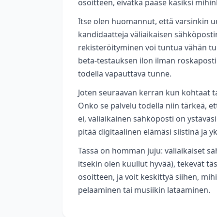
osoitteen, eivätkä pääse käsiksi mihi
Itse olen huomannut, että varsinkin uu
kandidaatteja väliaikaisen sähköpostin
rekisteröityminen voi tuntua vähän tur
beta-testauksen ilon ilman roskapostin
todella vapauttava tunne.
Joten seuraavan kerran kun kohtaat ta
Onko se palvelu todella niin tärkeä, et
ei, väliaikainen sähköposti on ystäväs
pitää digitaalinen elämäsi siistinä ja y
Tässä on homman juju: väliaikaiset s
itsekin olen kuullut hyvää), tekevät t
osoitteen, ja voit keskittyä siihen, mi
pelaaminen tai musiikin lataaminen.