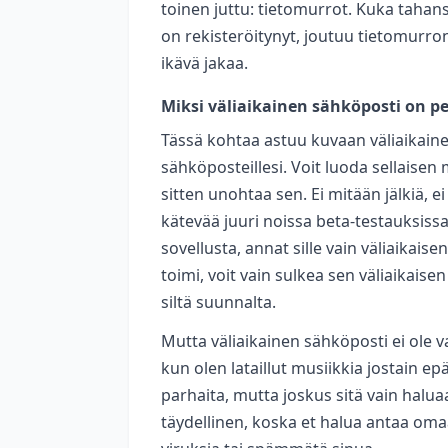
toinen juttu: tietomurrot. Kuka tahans
on rekisteröitynyt, joutuu tietomurron
ikävä jakaa.
Miksi väliaikainen sähköposti on p
Tässä kohtaa astuu kuvaan väliaikaine
sähköposteillesi. Voit luoda sellaisen
sitten unohtaa sen. Ei mitään jälkiä, 
kätevää juuri noissa beta-testauksissa
sovellusta, annat sille vain väliaikaise
toimi, voit vain sulkea sen väliaikaise
siltä suunnalta.
Mutta väliaikainen sähköposti ei ole vai
kun olen lataillut musiikkia jostain epä
parhaita, mutta joskus sitä vain haluaa 
täydellinen, koska et halua antaa omaa 