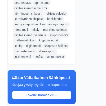
beta-testaus
api-testaus
digitaalinen-minimalismi
15-minuutin-shkposti
julkiset-palvelut
kertakyttinen-shkposti
henkiltiedot
anonyymi-postilaatikko
anonyymi-posti
temp-mail
tekoly
markkinatutkimus
digitaalinen-turvallisuus
shkpostiosoite
treffisovellukset
kryptovaluutat
kehittj
diginomadi
shkpostin-hallinta
mainosten-esto
vliaikaisposti
julkinen-wi-fi
netflix
pelitunnukset
Luo Väliaikainen Sähköposti
Suojaa yksityisyyttäsi roskapostilta
Kokeile Ilmaiseksi →