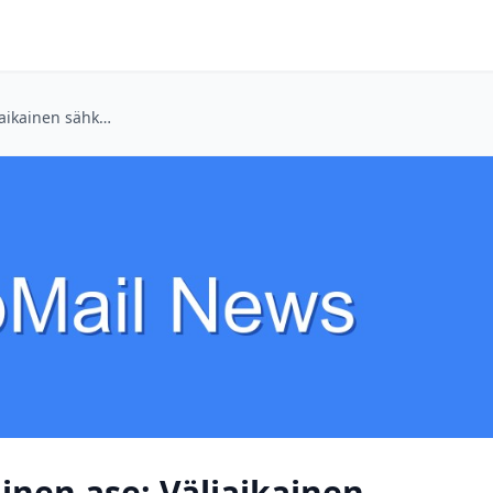
Beta-testaajan salainen ase: Väliaikainen sähköposti ja digitaalinen yksityisyys
inen ase: Väliaikainen