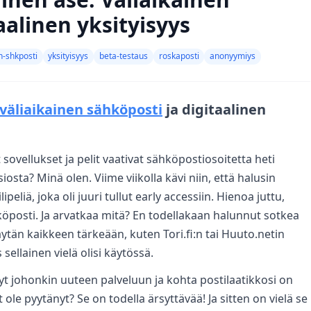
aalinen yksityisyys
n-shkposti
yksityisyys
beta-testaus
roskaposti
anonyymiys
väliaikainen sähköposti
ja digitaalinen
sovellukset ja pelit vaativat sähköpostiosoitetta heti
iosta? Minä olen. Viime viikolla kävi niin, että halusin
eliä, joka oli juuri tullut early accessiin. Hienoa juttu,
ähköposti. Ja arvatkaa mitä? En todellakaan halunnut sotkea
käytän kaikkeen tärkeään, kuten Tori.fi:n tai Huuto.netin
s sellainen vielä olisi käytössä.
yt johonkin uuteen palveluun ja kohta postilaatikkosi on
 ole pyytänyt? Se on todella ärsyttävää! Ja sitten on vielä se