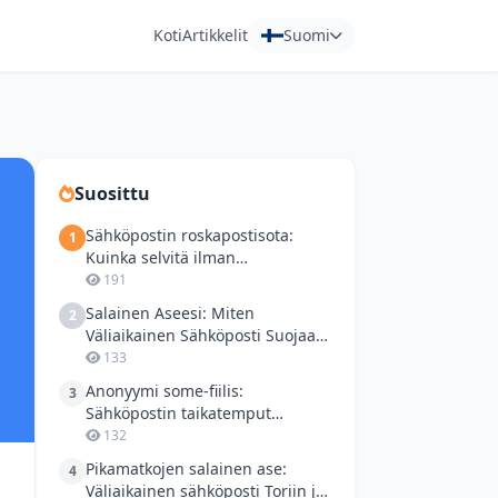
Koti
Artikkelit
Suomi
Suosittu
Sähköpostin roskapostisota:
1
Kuinka selvitä ilman
puhelinnumeroa ja pelastaa
191
postilaatikkosi?
Salainen Aseesi: Miten
2
Väliaikainen Sähköposti Suojaa
Yksityisyyttäsi Netissä
133
Anonyymi some-fiilis:
3
Sähköpostin taikatemput
suomalaisille foorumeille ja
132
dokumenteille
Pikamatkojen salainen ase:
4
Väliaikainen sähköposti Toriin ja