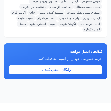
هوش-مصنوعی
ایمیل-تبلیغاتی
صندوق-ورودی-موقت
مینیمالیسم-دیجیتال
محافظت-از-ایمیل
ناشناسی-در-اینترنت
صندوق-پستی-یکبار-مصرف
مسدود-کننده-اسپم
gdpr
اکانت-بازی
ایمنی-سایبری
وای-فای-عمومی
تست-نرم‌افزار
امنیت-سایت
ایمیل-کوتاه-مدت
نگهبان-هویت
اسپم
اسمارت-هوم
جیمیل
ایمیل-یک‌باره
ایجاد ایمیل موقت
حریم خصوصی خود را از اسپم محافظت کنید
رایگان امتحان کنید →