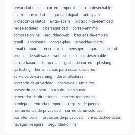
privacidad-online
correo-temporal
correo-desechable
spam
privacidad
seguridad-digital
anti-spam
proteccin-de-datos
evitar-spam
proteccin-de-identidad
redes-sociales
ciberseguridad
correo-annimo
compras-online
seguridad-web
bsqueda-de-empleo
gmail
anonimato
google-play
privacidad-digital
email-temporal
encriptacin
mensajera-segura
apple-id
pruebas-de-software
wi-fi-pblico
email-desechable
correo-basura
temp-mail
gestin-de-correo
phishing
qa-testing
herramientas-para-desarrolladores
servicios-de-streaming
desarrolladores
proteccin-de-privacidad
correo-de-10-minutos
prevencin-de-spam
buzn-de-un-solo-uso
generador-de-direcciones
correos-temporales
bandeja-de-entrada-temporal
registro-de-juegos
herramientas-de-privacidad
correo-de-un-solo-uso
buzn-temporal
protector-de-privacidad
privacidad-de-datos
navegacin-segura
seguridad-online