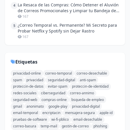
La Resaca de las Compras: Cómo Detener el Aluvión
4
de Correos Promocionales y Limpiar tu Bandeja de
Entrada
167
¿Correo Temporal vs. Permanente? Mi Secreto para
5
Probar Netflix y Spotify sin Dejar Rastro
167
Etiquetas
privacidad-online
correo-temporal
correo-desechable
spam
privacidad
seguridad-digital
anti-spam
proteccin-de-datos
evitar-spam
proteccin-de-identidad
redes-sociales
ciberseguridad
correo-annimo
seguridad-web
compras-online
bsqueda-de-empleo
gmail
anonimato
google-play
privacidad-digital
email-temporal
encriptacin
mensajera-segura
apple-id
pruebas-de-software
wi-fi-pblico
email-desechable
correo-basura
temp-mail
gestin-de-correo
phishing