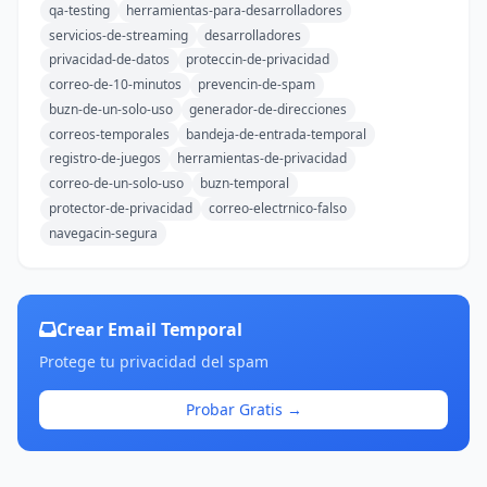
qa-testing
herramientas-para-desarrolladores
servicios-de-streaming
desarrolladores
privacidad-de-datos
proteccin-de-privacidad
correo-de-10-minutos
prevencin-de-spam
buzn-de-un-solo-uso
generador-de-direcciones
correos-temporales
bandeja-de-entrada-temporal
registro-de-juegos
herramientas-de-privacidad
correo-de-un-solo-uso
buzn-temporal
protector-de-privacidad
correo-electrnico-falso
navegacin-segura
Crear Email Temporal
Protege tu privacidad del spam
Probar Gratis →