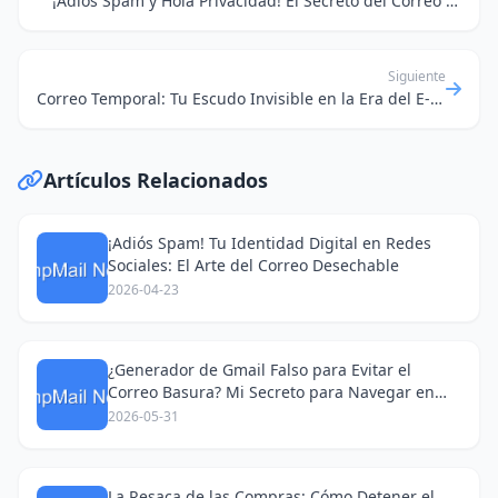
¡Adiós Spam y Hola Privacidad! El Secreto del Correo de 10 Minutos para Navegar Seguro
Siguiente
Correo Temporal: Tu Escudo Invisible en la Era del E-commerce Transfronterizo
Artículos Relacionados
¡Adiós Spam! Tu Identidad Digital en Redes
Sociales: El Arte del Correo Desechable
2026-04-23
¿Generador de Gmail Falso para Evitar el
Correo Basura? Mi Secreto para Navegar en
Redes Sociales
2026-05-31
La Resaca de las Compras: Cómo Detener el