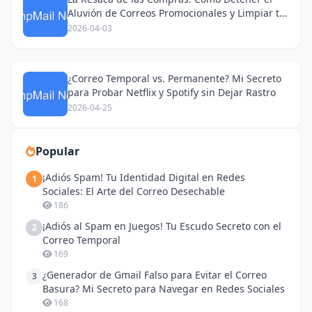
Aluvión de Correos Promocionales y Limpiar tu
Bandeja de Entrada
2026-04-03
¿Correo Temporal vs. Permanente? Mi Secreto
para Probar Netflix y Spotify sin Dejar Rastro
2026-04-25
Popular
¡Adiós Spam! Tu Identidad Digital en Redes
1
Sociales: El Arte del Correo Desechable
186
¡Adiós al Spam en Juegos! Tu Escudo Secreto con el
2
Correo Temporal
169
¿Generador de Gmail Falso para Evitar el Correo
3
Basura? Mi Secreto para Navegar en Redes Sociales
168