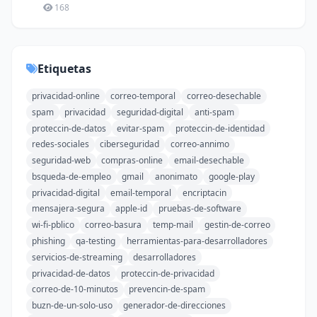
168
Etiquetas
privacidad-online
correo-temporal
correo-desechable
spam
privacidad
seguridad-digital
anti-spam
proteccin-de-datos
evitar-spam
proteccin-de-identidad
redes-sociales
ciberseguridad
correo-annimo
seguridad-web
compras-online
email-desechable
bsqueda-de-empleo
gmail
anonimato
google-play
privacidad-digital
email-temporal
encriptacin
mensajera-segura
apple-id
pruebas-de-software
wi-fi-pblico
correo-basura
temp-mail
gestin-de-correo
phishing
qa-testing
herramientas-para-desarrolladores
servicios-de-streaming
desarrolladores
privacidad-de-datos
proteccin-de-privacidad
correo-de-10-minutos
prevencin-de-spam
buzn-de-un-solo-uso
generador-de-direcciones