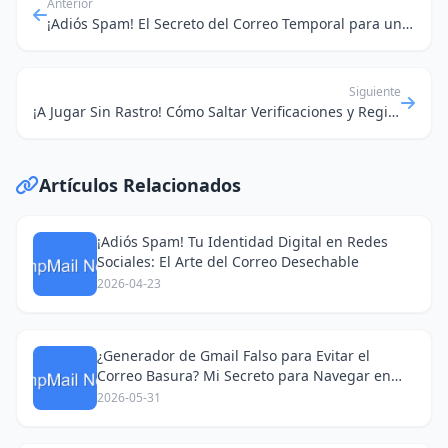
Anterior
¡Adiós Spam! El Secreto del Correo Temporal para un Registro Tranquilo en Reddit y Más Allá
Siguiente
¡A Jugar Sin Rastro! Cómo Saltar Verificaciones y Registrarte Anónimamente en Juegos Online
Artículos Relacionados
¡Adiós Spam! Tu Identidad Digital en Redes
Sociales: El Arte del Correo Desechable
2026-04-23
¿Generador de Gmail Falso para Evitar el
Correo Basura? Mi Secreto para Navegar en
Redes Sociales
2026-05-31