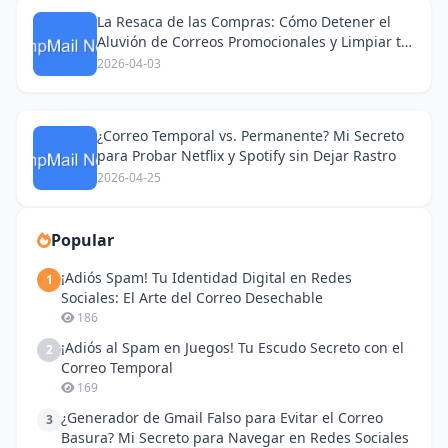
La Resaca de las Compras: Cómo Detener el
Aluvión de Correos Promocionales y Limpiar tu
Bandeja de Entrada
2026-04-03
¿Correo Temporal vs. Permanente? Mi Secreto
para Probar Netflix y Spotify sin Dejar Rastro
2026-04-25
Popular
¡Adiós Spam! Tu Identidad Digital en Redes
1
Sociales: El Arte del Correo Desechable
186
¡Adiós al Spam en Juegos! Tu Escudo Secreto con el
2
Correo Temporal
169
¿Generador de Gmail Falso para Evitar el Correo
3
Basura? Mi Secreto para Navegar en Redes Sociales