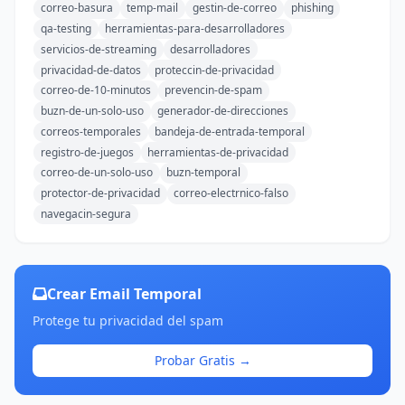
correo-basura
temp-mail
gestin-de-correo
phishing
qa-testing
herramientas-para-desarrolladores
servicios-de-streaming
desarrolladores
privacidad-de-datos
proteccin-de-privacidad
correo-de-10-minutos
prevencin-de-spam
buzn-de-un-solo-uso
generador-de-direcciones
correos-temporales
bandeja-de-entrada-temporal
registro-de-juegos
herramientas-de-privacidad
correo-de-un-solo-uso
buzn-temporal
protector-de-privacidad
correo-electrnico-falso
navegacin-segura
Crear Email Temporal
Protege tu privacidad del spam
Probar Gratis →