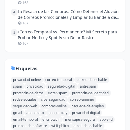
168
La Resaca de las Compras: Cómo Detener el Aluvión
4
de Correos Promocionales y Limpiar tu Bandeja de
Entrada
167
¿Correo Temporal vs. Permanente? Mi Secreto para
5
Probar Netflix y Spotify sin Dejar Rastro
167
Etiquetas
privacidad-online
correo-temporal
correo-desechable
spam
privacidad
seguridad-digital
anti-spam
proteccin-de-datos
evitar-spam
proteccin-de-identidad
redes-sociales
ciberseguridad
correo-annimo
seguridad-web
compras-online
bsqueda-de-empleo
gmail
anonimato
google-play
privacidad-digital
email-temporal
encriptacin
mensajera-segura
apple-id
pruebas-de-software
wi-fi-pblico
email-desechable