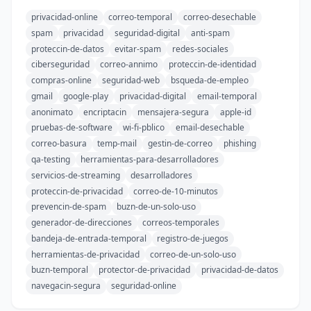
privacidad-online
correo-temporal
correo-desechable
spam
privacidad
seguridad-digital
anti-spam
proteccin-de-datos
evitar-spam
redes-sociales
ciberseguridad
correo-annimo
proteccin-de-identidad
compras-online
seguridad-web
bsqueda-de-empleo
gmail
google-play
privacidad-digital
email-temporal
anonimato
encriptacin
mensajera-segura
apple-id
pruebas-de-software
wi-fi-pblico
email-desechable
correo-basura
temp-mail
gestin-de-correo
phishing
qa-testing
herramientas-para-desarrolladores
servicios-de-streaming
desarrolladores
proteccin-de-privacidad
correo-de-10-minutos
prevencin-de-spam
buzn-de-un-solo-uso
generador-de-direcciones
correos-temporales
bandeja-de-entrada-temporal
registro-de-juegos
herramientas-de-privacidad
correo-de-un-solo-uso
buzn-temporal
protector-de-privacidad
privacidad-de-datos
navegacin-segura
seguridad-online