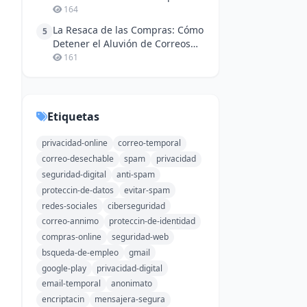
Probar Netflix y Spotify sin Dejar
164
Rastro
La Resaca de las Compras: Cómo
5
Detener el Aluvión de Correos
Promocionales y Limpiar tu
161
Bandeja de Entrada
Etiquetas
privacidad-online
correo-temporal
correo-desechable
spam
privacidad
seguridad-digital
anti-spam
proteccin-de-datos
evitar-spam
redes-sociales
ciberseguridad
correo-annimo
proteccin-de-identidad
compras-online
seguridad-web
bsqueda-de-empleo
gmail
google-play
privacidad-digital
email-temporal
anonimato
encriptacin
mensajera-segura