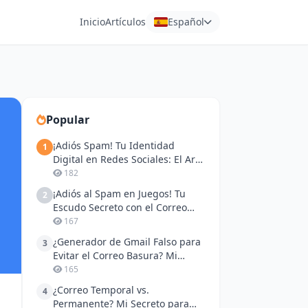
Inicio
Artículos
Español
Popular
¡Adiós Spam! Tu Identidad
1
Digital en Redes Sociales: El Arte
del Correo Desechable
182
¡Adiós al Spam en Juegos! Tu
2
Escudo Secreto con el Correo
Temporal
167
¿Generador de Gmail Falso para
3
Evitar el Correo Basura? Mi
Secreto para Navegar en Redes
165
Sociales
¿Correo Temporal vs.
4
Permanente? Mi Secreto para