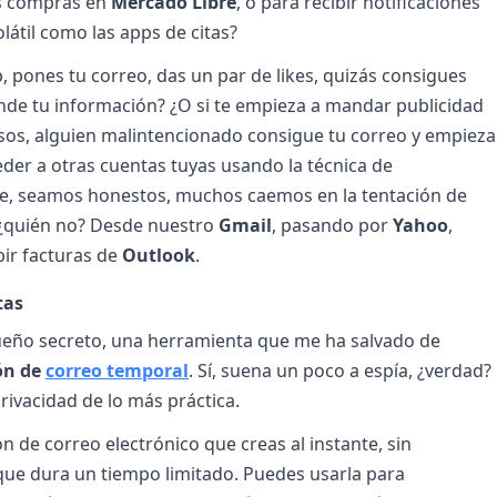
as compras en
Mercado Libre
, o para recibir notificaciones
látil como las apps de citas?
p, pones tu correo, das un par de likes, quizás consigues
vende tu información? ¿O si te empieza a mandar publicidad
casos, alguien malintencionado consigue tu correo y empieza
eder a otras cuentas tuyas usando la técnica de
ue, seamos honestos, muchos caemos en la tentación de
 ¿quién no? Desde nuestro
Gmail
, pasando por
Yahoo
,
bir facturas de
Outlook
.
tas
ueño secreto, una herramienta que me ha salvado de
ón de
correo temporal
. Sí, suena un poco a espía, ¿verdad?
rivacidad de lo más práctica.
n de correo electrónico que creas al instante, sin
que dura un tiempo limitado. Puedes usarla para