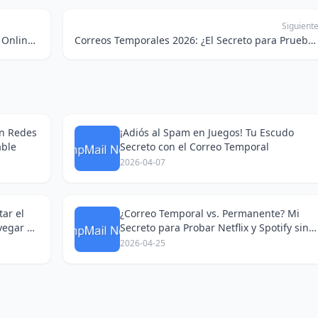
Siguient
¡Adiós Spam! Mi Truco Secreto Para Cursos Online y Compras Sin Lío de Correos
Correos Temporales 2026: ¿El Secreto para Pruebas Gratis y Privacidad Total?
en Redes
¡Adiós al Spam en Juegos! Tu Escudo
able
Secreto con el Correo Temporal
2026-04-07
ar el
¿Correo Temporal vs. Permanente? Mi
vegar en
Secreto para Probar Netflix y Spotify sin
Dejar Rastro
2026-04-25