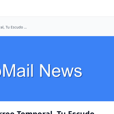
Citas Online: Tu Correo Temporal, Tu Escudo Anti-Desastres
orreo Temporal, Tu Escudo