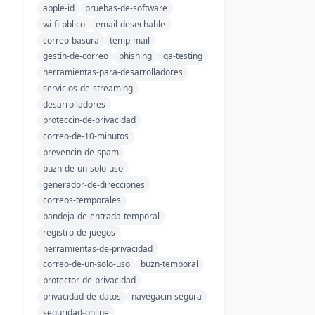
apple-id
pruebas-de-software
wi-fi-pblico
email-desechable
correo-basura
temp-mail
gestin-de-correo
phishing
qa-testing
herramientas-para-desarrolladores
servicios-de-streaming
desarrolladores
proteccin-de-privacidad
correo-de-10-minutos
prevencin-de-spam
buzn-de-un-solo-uso
generador-de-direcciones
correos-temporales
bandeja-de-entrada-temporal
registro-de-juegos
herramientas-de-privacidad
correo-de-un-solo-uso
buzn-temporal
protector-de-privacidad
privacidad-de-datos
navegacin-segura
seguridad-online