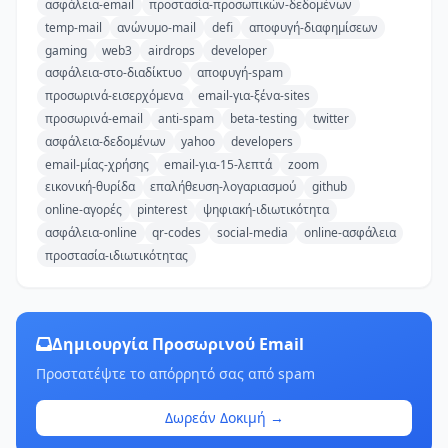
ασφάλεια-email
προστασία-προσωπικών-δεδομένων
temp-mail
ανώνυμο-mail
defi
αποφυγή-διαφημίσεων
gaming
web3
airdrops
developer
ασφάλεια-στο-διαδίκτυο
αποφυγή-spam
προσωρινά-εισερχόμενα
email-για-ξένα-sites
προσωρινά-email
anti-spam
beta-testing
twitter
ασφάλεια-δεδομένων
yahoo
developers
email-μίας-χρήσης
email-για-15-λεπτά
zoom
εικονική-θυρίδα
επαλήθευση-λογαριασμού
github
online-αγορές
pinterest
ψηφιακή-ιδιωτικότητα
ασφάλεια-online
qr-codes
social-media
online-ασφάλεια
προστασία-ιδιωτικότητας
Δημιουργία Προσωρινού Email
Προστατέψτε το απόρρητό σας από spam
Δωρεάν Δοκιμή →