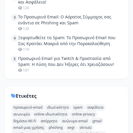
και Ασφάλεια!
120
Το Προσωρινό Email: Ο Αόρατος Σύμμαχος σας
3
ενάντια σε Phishing και Spam
120
Ξεφορτωθείτε τα Spam: Το Προσωρινό Email που
4
Σας Κρατάει Μακριά από την Παρακολούθηση
119
Προσωρινό Email για Twitch & Προστασία από
5
Spam: Η Λύση που Δεν Ήξερες ότι Χρειαζόσουν!
107
Ετικέτες
προσωρινό-email
ιδιωτικότητα
spam
ασφάλεια
ανωνυμία
online-ιδιωτικότητα
online-privacy
δημόσιο-Wi-Fi
απόρρητο
ανώνυμο-email
gmail
email-μιας-χρήσης
phishing
xegr
skroutz