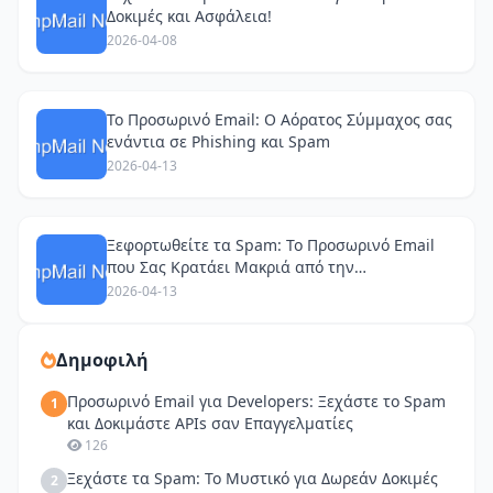
Δοκιμές και Ασφάλεια!
2026-04-08
Το Προσωρινό Email: Ο Αόρατος Σύμμαχος σας
ενάντια σε Phishing και Spam
2026-04-13
Ξεφορτωθείτε τα Spam: Το Προσωρινό Email
που Σας Κρατάει Μακριά από την
Παρακολούθηση
2026-04-13
Δημοφιλή
Προσωρινό Email για Developers: Ξεχάστε το Spam
1
και Δοκιμάστε APIs σαν Επαγγελματίες
126
Ξεχάστε τα Spam: Το Μυστικό για Δωρεάν Δοκιμές
2