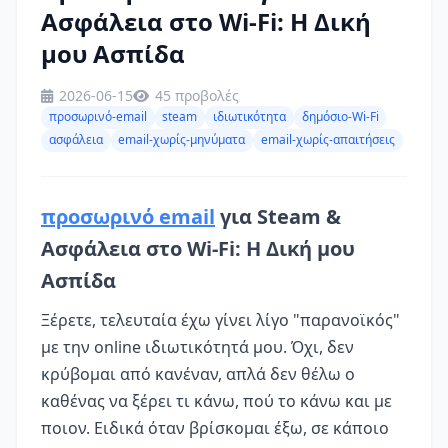
Ασφάλεια στο Wi-Fi: Η Δική
μου Ασπίδα
2026-06-15
45 προβολές
προσωρινό-email
steam
ιδιωτικότητα
δημόσιο-Wi-Fi
ασφάλεια
email-χωρίς-μηνύματα
email-χωρίς-απαιτήσεις
προσωρινό email
για Steam &
Ασφάλεια στο Wi-Fi: Η Δική μου
Ασπίδα
Ξέρετε, τελευταία έχω γίνει λίγο "παρανοϊκός"
με την online ιδιωτικότητά μου. Όχι, δεν
κρύβομαι από κανέναν, απλά δεν θέλω ο
καθένας να ξέρει τι κάνω, πού το κάνω και με
ποιον. Ειδικά όταν βρίσκομαι έξω, σε κάποιο