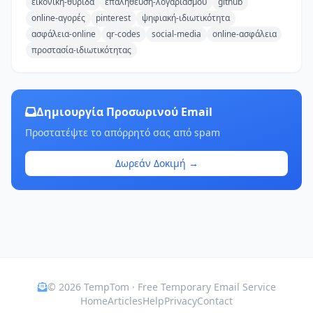
εικονική-θυρίδα
επαλήθευση-λογαριασμού
github
online-αγορές
pinterest
ψηφιακή-ιδιωτικότητα
ασφάλεια-online
qr-codes
social-media
online-ασφάλεια
προστασία-ιδιωτικότητας
Δημιουργία Προσωρινού Email
Προστατέψτε το απόρρητό σας από spam
Δωρεάν Δοκιμή →
© 2026 TempTom · Free Temporary Email Service
Home
Articles
Help
Privacy
Contact