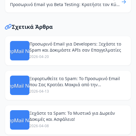
Προσωρινό Email για Beta Testing: Κρατήστε τον Κύριο Λογαριασμό σας Ασφαλή από Spam!
Σχετικά Άρθρα
Προσωρινό Email για Developers: Ξεχάστε το
Spam και Δοκιμάστε APIs σαν Επαγγελματίες
2026-04-20
Ξεφορτωθείτε τα Spam: Το Προσωρινό Email
που Σας Κρατάει Μακριά από την
Παρακολούθηση
2026-04-13
Ξεχάστε τα Spam: Το Μυστικό για Δωρεάν
Δοκιμές και Ασφάλεια!
2026-04-08