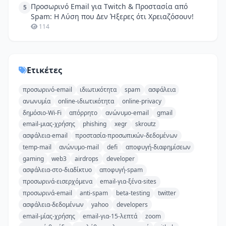
Προσωρινό Email για Twitch & Προστασία από
5
Spam: Η Λύση που Δεν Ήξερες ότι Χρειαζόσουν!
114
Ετικέτες
προσωρινό-email
ιδιωτικότητα
spam
ασφάλεια
ανωνυμία
online-ιδιωτικότητα
online-privacy
δημόσιο-Wi-Fi
απόρρητο
ανώνυμο-email
gmail
email-μιας-χρήσης
phishing
xegr
skroutz
ασφάλεια-email
προστασία-προσωπικών-δεδομένων
temp-mail
ανώνυμο-mail
defi
αποφυγή-διαφημίσεων
gaming
web3
airdrops
developer
ασφάλεια-στο-διαδίκτυο
αποφυγή-spam
προσωρινά-εισερχόμενα
email-για-ξένα-sites
προσωρινά-email
anti-spam
beta-testing
twitter
ασφάλεια-δεδομένων
yahoo
developers
email-μίας-χρήσης
email-για-15-λεπτά
zoom