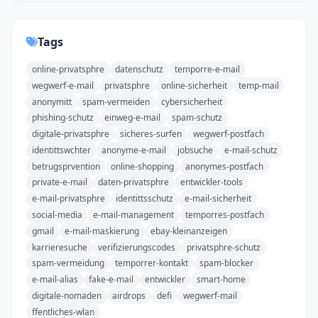
Tags
online-privatsphre
datenschutz
temporre-e-mail
wegwerf-e-mail
privatsphre
online-sicherheit
temp-mail
anonymitt
spam-vermeiden
cybersicherheit
phishing-schutz
einweg-e-mail
spam-schutz
digitale-privatsphre
sicheres-surfen
wegwerf-postfach
identittswchter
anonyme-e-mail
jobsuche
e-mail-schutz
betrugsprvention
online-shopping
anonymes-postfach
private-e-mail
daten-privatsphre
entwickler-tools
e-mail-privatsphre
identittsschutz
e-mail-sicherheit
social-media
e-mail-management
temporres-postfach
gmail
e-mail-maskierung
ebay-kleinanzeigen
karrieresuche
verifizierungscodes
privatsphre-schutz
spam-vermeidung
temporrer-kontakt
spam-blocker
e-mail-alias
fake-e-mail
entwickler
smart-home
digitale-nomaden
airdrops
defi
wegwerf-mail
ffentliches-wlan