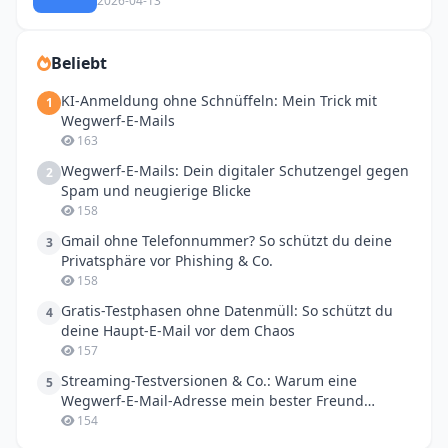
2026-04-13
Beliebt
KI-Anmeldung ohne Schnüffeln: Mein Trick mit
1
Wegwerf-E-Mails
163
Wegwerf-E-Mails: Dein digitaler Schutzengel gegen
2
Spam und neugierige Blicke
158
Gmail ohne Telefonnummer? So schützt du deine
3
Privatsphäre vor Phishing & Co.
158
Gratis-Testphasen ohne Datenmüll: So schützt du
4
deine Haupt-E-Mail vor dem Chaos
157
Streaming-Testversionen & Co.: Warum eine
5
Wegwerf-E-Mail-Adresse mein bester Freund
geworden ist
154