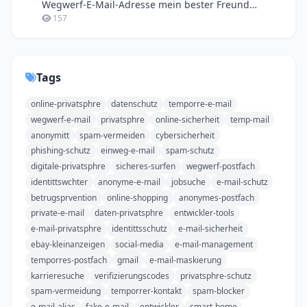
Wegwerf-E-Mail-Adresse mein bester Freund
geworden ist
157
Tags
online-privatsphre
datenschutz
temporre-e-mail
wegwerf-e-mail
privatsphre
online-sicherheit
temp-mail
anonymitt
spam-vermeiden
cybersicherheit
phishing-schutz
einweg-e-mail
spam-schutz
digitale-privatsphre
sicheres-surfen
wegwerf-postfach
identittswchter
anonyme-e-mail
jobsuche
e-mail-schutz
betrugsprvention
online-shopping
anonymes-postfach
private-e-mail
daten-privatsphre
entwickler-tools
e-mail-privatsphre
identittsschutz
e-mail-sicherheit
ebay-kleinanzeigen
social-media
e-mail-management
temporres-postfach
gmail
e-mail-maskierung
karrieresuche
verifizierungscodes
privatsphre-schutz
spam-vermeidung
temporrer-kontakt
spam-blocker
e-mail-alias
fake-e-mail
entwickler
smart-home