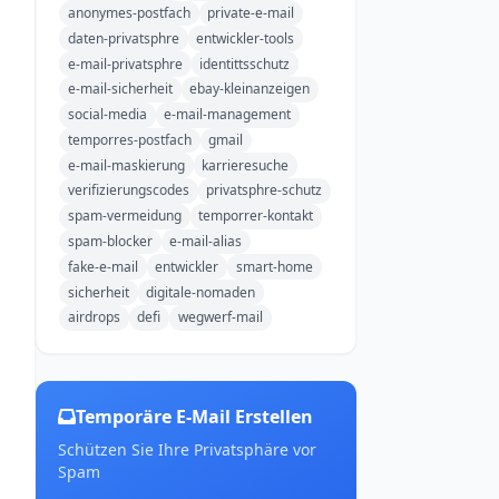
anonymes-postfach
private-e-mail
daten-privatsphre
entwickler-tools
e-mail-privatsphre
identittsschutz
e-mail-sicherheit
ebay-kleinanzeigen
social-media
e-mail-management
temporres-postfach
gmail
e-mail-maskierung
karrieresuche
verifizierungscodes
privatsphre-schutz
spam-vermeidung
temporrer-kontakt
spam-blocker
e-mail-alias
fake-e-mail
entwickler
smart-home
sicherheit
digitale-nomaden
airdrops
defi
wegwerf-mail
Temporäre E-Mail Erstellen
Schützen Sie Ihre Privatsphäre vor
Spam