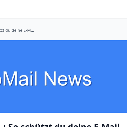
Kleinanzeigen & Co.: So schützt du deine E-Mail-Adresse vor Spam und Schnüfflern
: So schützt du deine E-Mail-