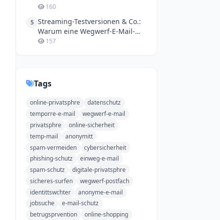
Haupt-E-Mail vor dem Chaos
160
Streaming-Testversionen & Co.:
5
Warum eine Wegwerf-E-Mail-
Adresse mein bester Freund
157
geworden ist
Tags
online-privatsphre
datenschutz
temporre-e-mail
wegwerf-e-mail
privatsphre
online-sicherheit
temp-mail
anonymitt
spam-vermeiden
cybersicherheit
phishing-schutz
einweg-e-mail
spam-schutz
digitale-privatsphre
sicheres-surfen
wegwerf-postfach
identittswchter
anonyme-e-mail
jobsuche
e-mail-schutz
betrugsprvention
online-shopping