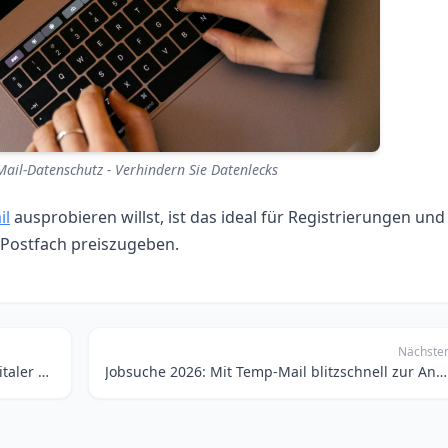
il-Datenschutz - Verhindern Sie Datenlecks
il
ausprobieren willst, ist das ideal für Registrierungen und
 Postfach preiszugeben.
Nächste
Temporäre Gmail-Adressen & Co.: Dein digitaler Schatten für öffentliche Dienste
Jobsuche 2026: Mit Temp-Mail blitzschnell zur Anonymität – Ein Geschwindigkeitstest