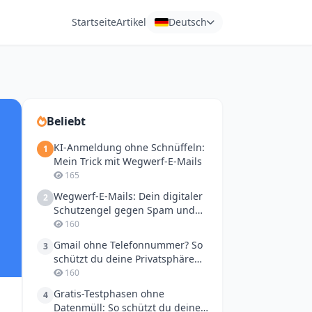
Startseite
Artikel
Deutsch
Beliebt
KI-Anmeldung ohne Schnüffeln:
1
Mein Trick mit Wegwerf-E-Mails
165
Wegwerf-E-Mails: Dein digitaler
2
Schutzengel gegen Spam und
neugierige Blicke
160
Gmail ohne Telefonnummer? So
3
schützt du deine Privatsphäre
vor Phishing & Co.
160
Gratis-Testphasen ohne
4
Datenmüll: So schützt du deine