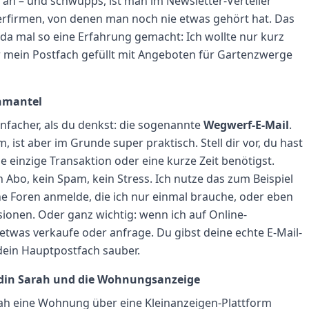
e an – und schwupps, ist man im Newsletter-Verteiler
rfirmen, von denen man noch nie etwas gehört hat. Das
da mal so eine Erfahrung gemacht: Ich wollte nur kurz
r mein Postfach gefüllt mit Angeboten für Gartenzwerge
rnmantel
infacher, als du denkst: die sogenannte
Wegwerf-E-Mail
.
 ist aber im Grunde super praktisch. Stell dir vor, du hast
ne einzige Transaktion oder eine kurze Zeit benötigst.
n Abo, kein Spam, kein Stress. Ich nutze das zum Beispiel
e Foren anmelde, die ich nur einmal brauche, oder eben
sionen. Oder ganz wichtig: wenn ich auf Online-
etwas verkaufe oder anfrage. Du gibst deine echte E-Mail-
 dein Hauptpostfach sauber.
undin Sarah und die Wohnungsanzeige
ah eine Wohnung über eine Kleinanzeigen-Plattform