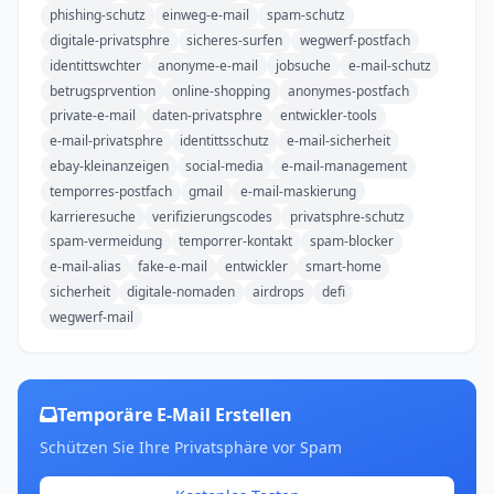
phishing-schutz
einweg-e-mail
spam-schutz
digitale-privatsphre
sicheres-surfen
wegwerf-postfach
identittswchter
anonyme-e-mail
jobsuche
e-mail-schutz
betrugsprvention
online-shopping
anonymes-postfach
private-e-mail
daten-privatsphre
entwickler-tools
e-mail-privatsphre
identittsschutz
e-mail-sicherheit
ebay-kleinanzeigen
social-media
e-mail-management
temporres-postfach
gmail
e-mail-maskierung
karrieresuche
verifizierungscodes
privatsphre-schutz
spam-vermeidung
temporrer-kontakt
spam-blocker
e-mail-alias
fake-e-mail
entwickler
smart-home
sicherheit
digitale-nomaden
airdrops
defi
wegwerf-mail
Temporäre E-Mail Erstellen
Schützen Sie Ihre Privatsphäre vor Spam