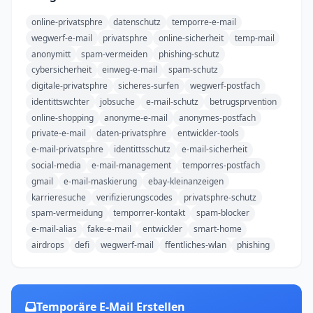
online-privatsphre
datenschutz
temporre-e-mail
wegwerf-e-mail
privatsphre
online-sicherheit
temp-mail
anonymitt
spam-vermeiden
phishing-schutz
cybersicherheit
einweg-e-mail
spam-schutz
digitale-privatsphre
sicheres-surfen
wegwerf-postfach
identittswchter
jobsuche
e-mail-schutz
betrugsprvention
online-shopping
anonyme-e-mail
anonymes-postfach
private-e-mail
daten-privatsphre
entwickler-tools
e-mail-privatsphre
identittsschutz
e-mail-sicherheit
social-media
e-mail-management
temporres-postfach
gmail
e-mail-maskierung
ebay-kleinanzeigen
karrieresuche
verifizierungscodes
privatsphre-schutz
spam-vermeidung
temporrer-kontakt
spam-blocker
e-mail-alias
fake-e-mail
entwickler
smart-home
airdrops
defi
wegwerf-mail
ffentliches-wlan
phishing
Temporäre E-Mail Erstellen