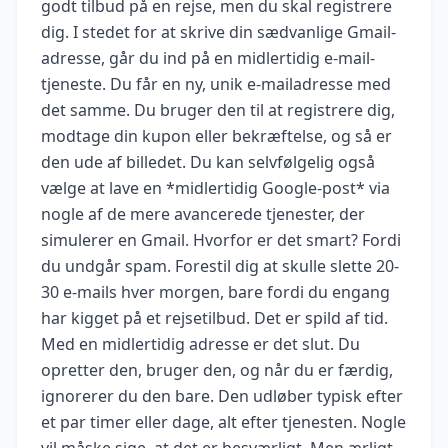
godt tilbud på en rejse, men du skal registrere
dig. I stedet for at skrive din sædvanlige Gmail-
adresse, går du ind på en midlertidig e-mail-
tjeneste. Du får en ny, unik e-mailadresse med
det samme. Du bruger den til at registrere dig,
modtage din kupon eller bekræftelse, og så er
den ude af billedet. Du kan selvfølgelig også
vælge at lave en *midlertidig Google-post* via
nogle af de mere avancerede tjenester, der
simulerer en Gmail. Hvorfor er det smart? Fordi
du undgår spam. Forestil dig at skulle slette 20-
30 e-mails hver morgen, bare fordi du engang
har kigget på et rejsetilbud. Det er spild af tid.
Med en midlertidig adresse er det slut. Du
opretter den, bruger den, og når du er færdig,
ignorerer du den bare. Den udløber typisk efter
et par timer eller dage, alt efter tjenesten. Nogle
vil måske sige, at det er besværligt. Men ærligt