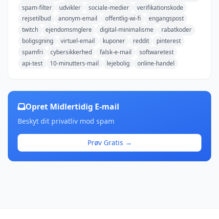
spam-filter
udvikler
sociale-medier
verifikationskode
rejsetilbud
anonym-email
offentlig-wi-fi
engangspost
twitch
ejendomsmglere
digital-minimalisme
rabatkoder
boligsgning
virtuel-email
kuponer
reddit
pinterest
spamfri
cybersikkerhed
falsk-e-mail
softwaretest
api-test
10-minutters-mail
lejebolig
online-handel
Opret Midlertidig E-mail
Beskyt dit privatliv mod spam
Prøv Gratis →