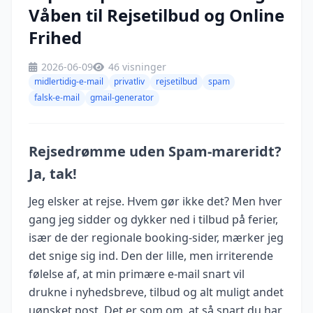
Våben til Rejsetilbud og Online
Frihed
2026-06-09
46 visninger
midlertidig-e-mail
privatliv
rejsetilbud
spam
falsk-e-mail
gmail-generator
Rejsedrømme uden Spam-mareridt?
Ja, tak!
Jeg elsker at rejse. Hvem gør ikke det? Men hver
gang jeg sidder og dykker ned i tilbud på ferier,
især de der regionale booking-sider, mærker jeg
det snige sig ind. Den der lille, men irriterende
følelse af, at min primære e-mail snart vil
drukne i nyhedsbreve, tilbud og alt muligt andet
uønsket post. Det er som om, at så snart du har