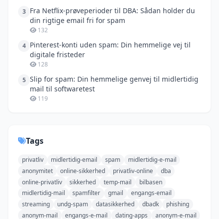
Fra Netflix-prøveperioder til DBA: Sådan holder du
3
din rigtige email fri for spam
132
Pinterest-konti uden spam: Din hemmelige vej til
4
digitale fristeder
128
Slip for spam: Din hemmelige genvej til midlertidig
5
mail til softwaretest
119
Tags
privatliv
midlertidig-email
spam
midlertidig-e-mail
anonymitet
online-sikkerhed
privatliv-online
dba
online-privatliv
sikkerhed
temp-mail
bilbasen
midlertidig-mail
spamfilter
gmail
engangs-email
streaming
undg-spam
datasikkerhed
dbadk
phishing
anonym-mail
engangs-e-mail
dating-apps
anonym-e-mail