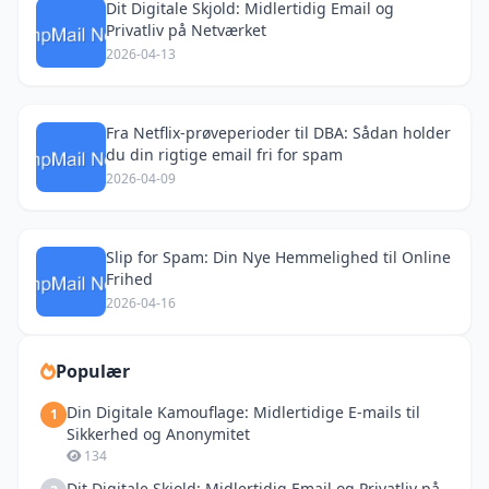
Dit Digitale Skjold: Midlertidig Email og
Privatliv på Netværket
2026-04-13
Fra Netflix-prøveperioder til DBA: Sådan holder
du din rigtige email fri for spam
2026-04-09
Slip for Spam: Din Nye Hemmelighed til Online
Frihed
2026-04-16
Populær
Din Digitale Kamouflage: Midlertidige E-mails til
1
Sikkerhed og Anonymitet
134
Dit Digitale Skjold: Midlertidig Email og Privatliv på