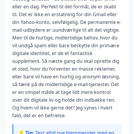
eller en dag. Perfekt til det formål, de er skabt
til. Det er ikke en erstatning for din Gmail eller
din Yahoo-konto, selvfølgelig. De permanente e-
mail-udbydere er uundværlige til alt det vigtige.
Men til de hurtige, midlertidige behov, hvor du
vil undgå spam eller bare beskytte din primære
digitale identitet, er de et fantastisk
supplement. Så næste gang du skal oprette dig
et sted, hvor du forventer en masse reklamer,
eller bare vil have en hurtig og anonym løsning,
så tænk på de midlertidige e-mail-tjenester. Det
er en simpel måde at tage lidt mere kontrol
over dit digitale liv og holde din indbakke ren.
Og hvem vil ikke gerne det? Jeg synes i hvert
fald, det er en befrielse.
💡 Tip:
Test altid nye hjemmesider med en