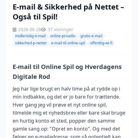
E-mail & Sikkerhed på Nettet –
Også til Spil!
2026-06-28
37 visninger
midlertidig-e-mail
online-privatliv
gratis-e-mail
sikkerhed-p-nettet
e-mail-til-online-spil
offentlig-wi-fi
E-mail til Online Spil og Hverdagens
Digitale Rod
Jeg har lige brugt en halv time på at rydde op i
min indbakke, og det er jo bare for trættende.
Hver gang jeg vil prøve et nyt online spil,
tilmelde mig et nyhedsbrev eller bare skal bruge
en hurtig konto et sted, popper den samme
gamle sang op: "Opret en konto". Og med det
følger en e-mailadresse, som så potentielt kan