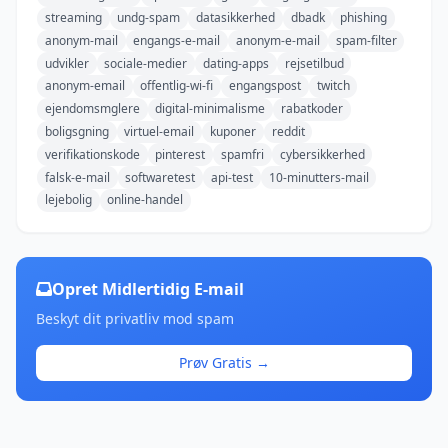
streaming
undg-spam
datasikkerhed
dbadk
phishing
anonym-mail
engangs-e-mail
anonym-e-mail
spam-filter
udvikler
sociale-medier
dating-apps
rejsetilbud
anonym-email
offentlig-wi-fi
engangspost
twitch
ejendomsmglere
digital-minimalisme
rabatkoder
boligsgning
virtuel-email
kuponer
reddit
verifikationskode
pinterest
spamfri
cybersikkerhed
falsk-e-mail
softwaretest
api-test
10-minutters-mail
lejebolig
online-handel
Opret Midlertidig E-mail
Beskyt dit privatliv mod spam
Prøv Gratis →