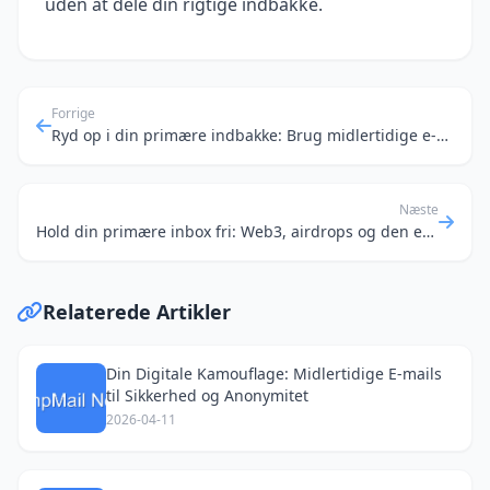
uden at dele din rigtige indbakke.
Forrige
Ryd op i din primære indbakke: Brug midlertidige e-mails som et usynligt skjold
Næste
Hold din primære inbox fri: Web3, airdrops og den evige kamp mod spam
Relaterede Artikler
Din Digitale Kamouflage: Midlertidige E-mails
til Sikkerhed og Anonymitet
2026-04-11