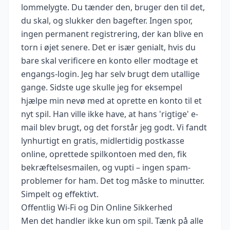
lommelygte. Du tænder den, bruger den til det,
du skal, og slukker den bagefter. Ingen spor,
ingen permanent registrering, der kan blive en
torn i øjet senere. Det er især genialt, hvis du
bare skal verificere en konto eller modtage et
engangs-login. Jeg har selv brugt dem utallige
gange. Sidste uge skulle jeg for eksempel
hjælpe min nevø med at oprette en konto til et
nyt spil. Han ville ikke have, at hans 'rigtige' e-
mail blev brugt, og det forstår jeg godt. Vi fandt
lynhurtigt en gratis, midlertidig postkasse
online, oprettede spilkontoen med den, fik
bekræftelsesmailen, og vupti – ingen spam-
problemer for ham. Det tog måske to minutter.
Simpelt og effektivt.
Offentlig Wi-Fi og Din Online Sikkerhed
Men det handler ikke kun om spil. Tænk på alle