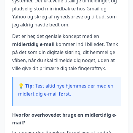
systemer. Det krævede utallige tilmeldinger, og
pludselig stod min indbakke hos Gmail og
Yahoo og skreg af nyhedsbreve og tilbud, som
jeg aldrig havde bedt om.
Det er her, det geniale koncept med en
midlertidig e-mail
kommer ind i billedet. Tænk
på det som din digitale sløring, dit hemmelige
våben, når du skal tilmelde dig noget, uden at
ville give dit primære digitale fingeraftryk.
💡 Tip:
Test altid nye hjemmesider med en
midlertidig e-mail først.
Hvorfor overhovedet bruge en midlertidig e-
mail?
Jo, udover den åbenlyse fordel ved at undgå