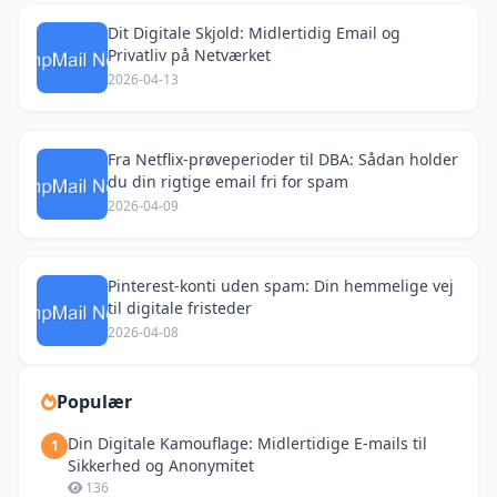
Dit Digitale Skjold: Midlertidig Email og
Privatliv på Netværket
2026-04-13
Fra Netflix-prøveperioder til DBA: Sådan holder
du din rigtige email fri for spam
2026-04-09
Pinterest-konti uden spam: Din hemmelige vej
til digitale fristeder
2026-04-08
Populær
Din Digitale Kamouflage: Midlertidige E-mails til
1
Sikkerhed og Anonymitet
136