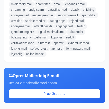
midlertidig-mail
spamfilter
gmail
engangs-email
streaming
undg-spam
datasikkerhed
dbadk
phishing
anonym-mail
engangs-e-mail
anonym-e-mail
spam-filter
udvikler
sociale-medier
dating-apps
rejsetilbud
anonym-email
offentlig-wi-fi
engangspost
twitch
ejendomsmglere
digital-minimalisme
rabatkoder
boligsgning
virtuel-email
kuponer
reddit
verifikationskode
pinterest
spamfri
cybersikkerhed
falsk-e-mail
softwaretest
api-test
10-minutters-mail
lejebolig
online-handel
Opret Midlertidig E-mail
Beskyt dit privatliv mod spam
Prøv Gratis →