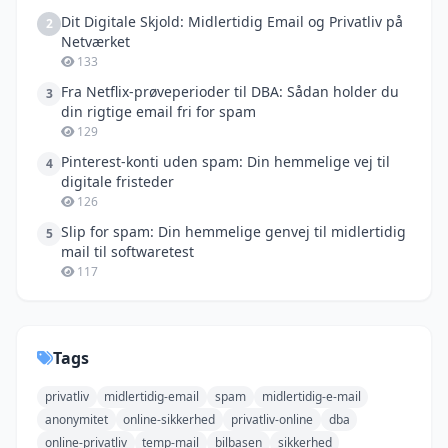
Dit Digitale Skjold: Midlertidig Email og Privatliv på
2
Netværket
133
Fra Netflix-prøveperioder til DBA: Sådan holder du
3
din rigtige email fri for spam
129
Pinterest-konti uden spam: Din hemmelige vej til
4
digitale fristeder
126
Slip for spam: Din hemmelige genvej til midlertidig
5
mail til softwaretest
117
Tags
privatliv
midlertidig-email
spam
midlertidig-e-mail
anonymitet
online-sikkerhed
privatliv-online
dba
online-privatliv
temp-mail
bilbasen
sikkerhed