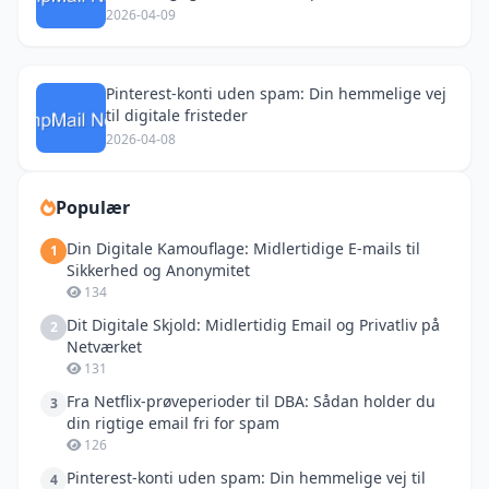
2026-04-09
Pinterest-konti uden spam: Din hemmelige vej
til digitale fristeder
2026-04-08
Populær
Din Digitale Kamouflage: Midlertidige E-mails til
1
Sikkerhed og Anonymitet
134
Dit Digitale Skjold: Midlertidig Email og Privatliv på
2
Netværket
131
Fra Netflix-prøveperioder til DBA: Sådan holder du
3
din rigtige email fri for spam
126
Pinterest-konti uden spam: Din hemmelige vej til
4