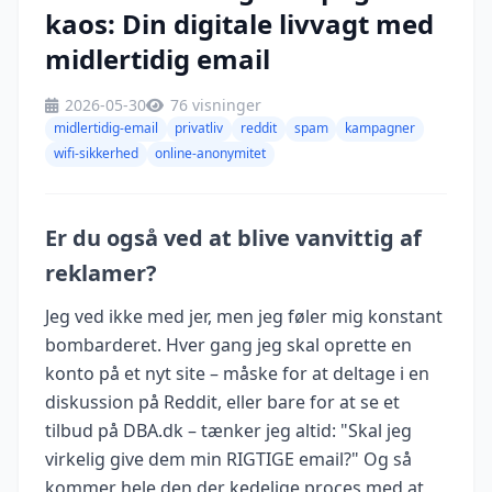
kaos: Din digitale livvagt med
midlertidig email
2026-05-30
76 visninger
midlertidig-email
privatliv
reddit
spam
kampagner
wifi-sikkerhed
online-anonymitet
Er du også ved at blive vanvittig af
reklamer?
Jeg ved ikke med jer, men jeg føler mig konstant
bombarderet. Hver gang jeg skal oprette en
konto på et nyt site – måske for at deltage i en
diskussion på Reddit, eller bare for at se et
tilbud på DBA.dk – tænker jeg altid: "Skal jeg
virkelig give dem min RIGTIGE email?" Og så
kommer hele den der kedelige proces med at