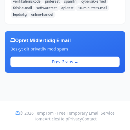
verifikationskode
pinterest
spamfri
cybersikkerhed
falsk-e-mail
softwaretest
api-test
10-minutters-mail
lejebolig
online-handel
Opret Midlertidig E-mail
Beskyt dit privatliv mod spam
Prøv Gratis →
© 2026 TempTom · Free Temporary Email Service
Home
Articles
Help
Privacy
Contact