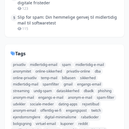
digitale fristeder
123
Slip for spam: Din hemmelige genvej til midlertidig
5
mail til softwaretest
115
Tags
privatliv
midlertidig-email
spam
midlertidig-e-mail
anonymitet
online-sikkerhed
privatliv-online
dba
online-privatliv
temp-mail
bilbasen
sikkerhed
midlertidig-mail
spamfilter
gmail
engangs-email
streaming
undg-spam
datasikkerhed
dbadk
phishing
anonym-mail
engangs-e-mail
anonym-e-mail
spam-filter
udvikler
sociale-medier
dating-apps
rejsetilbud
anonym-email
offentlig-wi-fi
engangspost
twitch
ejendomsmglere
digital-minimalisme
rabatkoder
boligsgning
virtuel-email
kuponer
reddit