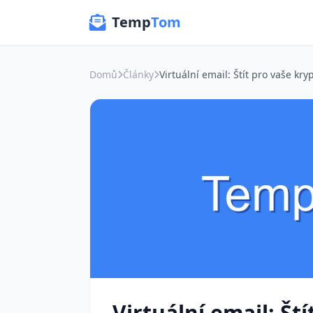
Temp
Tom
Domů
Články
Virtuální email: Št