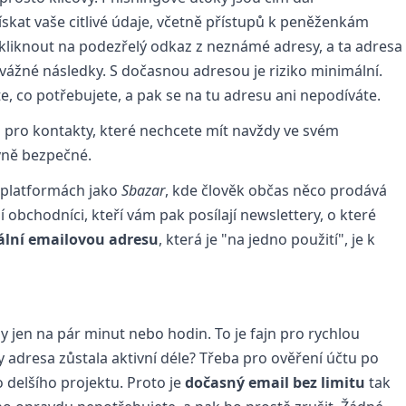
získat vaše citlivé údaje, včetně přístupů k peněženkám
liknout na podezřelý odkaz z neznámé adresy, a ta adresa
 vážné následky. S dočasnou adresou je riziko minimální.
te, co potřebujete, a pak se na tu adresu ani nepodíváte.
lo pro kontakty, které nechcete mít navždy ve svém
vně bezpečné.
h platformách jako
Sbazar
, kde člověk občas něco prodává
obchodníci, kteří vám pak posílají newslettery, o které
ální emailovou adresu
, která je "na jedno použití", je k
y jen na pár minut nebo hodin. To je fajn pro rychlou
by adresa zůstala aktivní déle? Třeba pro ověření účtu po
 delšího projektu. Proto je
dočasný email bez limitu
tak