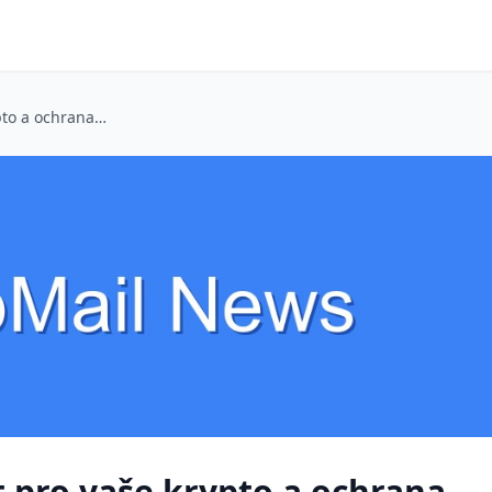
Virtuální email: Štít pro vaše krypto a ochrana před spamem na Bazoši
ít pro vaše krypto a ochrana