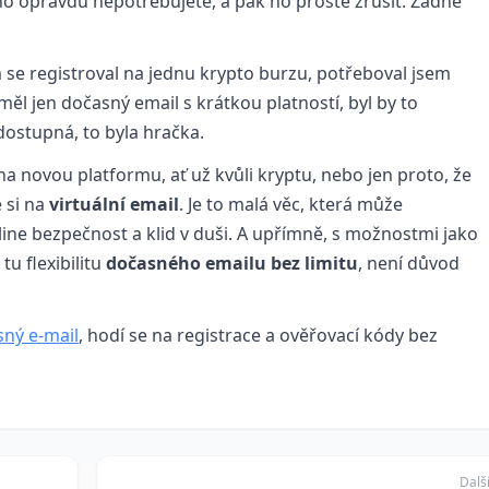
ho opravdu nepotřebujete, a pak ho prostě zrušit. Žádné
e registroval na jednu krypto burzu, potřeboval jsem
měl jen dočasný email s krátkou platností, byl by to
dostupná, to byla hračka.
na novou platformu, ať už kvůli kryptu, nebo jen proto, že
 si na
virtuální email
. Je to malá věc, která může
ine bezpečnost a klid v duši. A upřímně, s možnostmi jako
 tu flexibilitu
dočasného emailu bez limitu
, není důvod
ný e‑mail
, hodí se na registrace a ověřovací kódy bez
Dalš