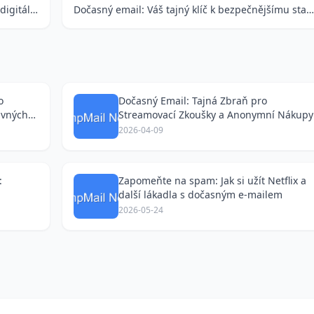
Email pro zkoušky softwaru: Jak si chráním digitální klid a získávám nejlepší nabídky
Dočasný email: Váš tajný klíč k bezpečnějšímu stahování a blogování
o
Dočasný Email: Tajná Zbraň pro
avných
Streamovací Zkoušky a Anonymní Nákupy
na Bazoši
2026-04-09
:
Zapomeňte na spam: Jak si užít Netflix a
další lákadla s dočasným e-mailem
2026-05-24