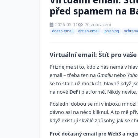
před spamem na B
2026-05-11
70 zobrazení
doasn-email
virtuln-email
phishing
ochrana
Virtuální email: Štít pro va
Přiznejme si to, kdo z nás nemá v hla
email – třeba ten na
Gmailu
nebo
Yaho
se to stalo už mockrát, hlavně když j
na nové
DeFi
platformě. Nikdy nevíte, 
Poslední dobou se mi v inboxu množí 
dávno asi na něco kliknul. A to mě při
když existují skvělé způsoby, jak se c
Proč dočasný email pro Web3 a neje