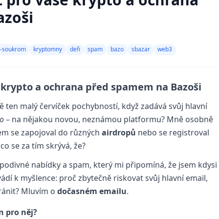
azoši
-soukrom
kryptomny
defi
spam
bazo
sbazar
web3
še krypto a ochrana před spamem na Bazoši
vě ten malý červíček pochybností, když zadává svůj hlavní
o
– na nějakou novou, neznámou platformu? Mně osobně
sem se zapojoval do různých
airdropů
nebo se registroval
co se za tím skrývá, že?
podivné nabídky a spam, který mi připomíná, že jsem kdysi
vádí k myšlence: proč zbytečně riskovat svůj hlavní email,
hránit? Mluvím o
dočasném emailu
.
n pro něj?