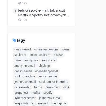
dočasným e-mailem
125
Jednorázový e-mail: Jak si užít
5
Netflix a Spotify bez otravných
registrací
120
Tagy
doasn-email
ochrana-soukrom
spam
soukrom
online-soukrom
sbazar
bazo
anonymita
registrace
anonymn-email
phishing
doasn-e-mail
online-bezpenost
soukrom-online
anonymn-mail
jednorzov-email
soukrom-na-internetu
ochrana-dat
bazos
temp-mail
vvoji
bezpenost
netflix
spotify
kyberbezpenost
jednorzov-e-mail
veejn-wi-fi
virtuln-email
hledn-prce