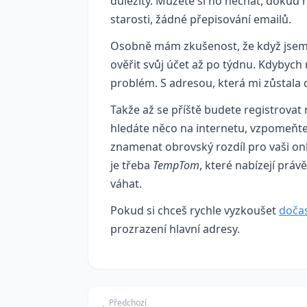
důležitý. Můžete si ho nechat, dokud 
starosti, žádné přepisování emailů.
Osobně mám zkušenost, že když jsem s
ověřit svůj účet až po týdnu. Kdybych 
problém. S adresou, která mi zůstala 
Takže až se příště budete registrovat 
hledáte něco na internetu, vzpomeňte
znamenat obrovský rozdíl pro vaši onl
je třeba
TempTom
, které nabízejí právě
váhat.
Pokud si chceš rychle vyzkoušet
dočas
prozrazení hlavní adresy.
Předchozí