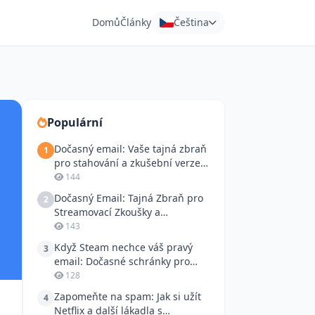
Domů
Články
Čeština
Populární
Dočasný email: Vaše tajná zbraň
1
pro stahování a zkušební verze
bez otravných spamů
144
Dočasný Email: Tajná Zbraň pro
2
Streamovací Zkoušky a
Anonymní Nákupy na Bazoši
143
Když Steam nechce váš pravý
3
email: Dočasné schránky pro
vývojáře a automatizaci
128
Zapomeňte na spam: Jak si užít
4
Netflix a další lákadla s