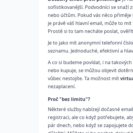
sofistikovanější. Podvodníci se snaží 
nebo účtům. Pokud vás něco přiměje k
je právě váš hlavní email, může to mít
Prostě si to tam necháte poslat, ověří
Je to jako mít anonymní telefonní čís
seznamu. Jednoduché, efektivní a hla
A co si budeme povídat, i na takovýc
nebo kupuje, se můžou objevit dotěrní 
vůbec nestojíte. Ta možnost mít
virtu
nezaplacení.
Proč "bez limitu"?
Některé služby nabízejí dočasné email
registraci, ale co když potřebujete, a
pár dnech, nebo když se zapojujete do