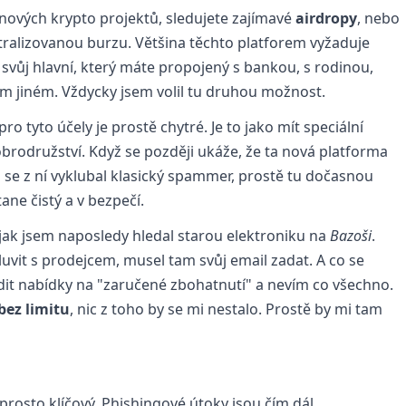
v nových krypto projektů, sledujete zajímavé
airdropy
, nebo
tralizovanou burzu. Většina těchto platforem vyžaduje
e svůj hlavní, který máte propojený s bankou, s rodinou,
m jiném. Vždycky jsem volil tu druhou možnost.
pro tyto účely je prostě chytré. Je to jako mít speciální
obrodružství. Když se později ukáže, že ta nová platforma
 se z ní vyklubal klasický spammer, prostě tu dočasnou
ane čistý a v bezpečí.
 jak jsem naposledy hledal starou elektroniku na
Bazoši
.
vit s prodejcem, musel tam svůj email zadat. A co se
dit nabídky na "zaručené zbohatnutí" a nevím co všechno.
bez limitu
, nic z toho by se mi nestalo. Prostě by mi tam
prosto klíčový. Phishingové útoky jsou čím dál