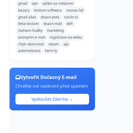
gmail
vpn
vyhbn-se-reklamm
bazary
testovn-softwaru
ovovac-kd
gmail-alias
doasn-pota
sociln-st
beta-testovn
doasn-mail
defi
stahovn-hudby
marketing
anonymn-e-mail
registrace-na-webu
chytr-domcnost
steam
api
automatizace
hern-ty
Vytvořit Dočasný E-mail
Chraňte své soukromí před spamem
Vyzkoušet Zdarma →