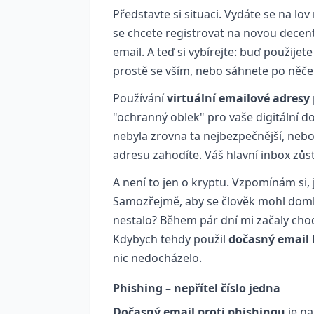
Představte si situaci. Vydáte se na lo
se chcete registrovat na novou decen
email. A teď si vybírejte: buď použijet
prostě se vším, nebo sáhnete po něče
Používání
virtuální emailové adresy
"ochranný oblek" pro vaše digitální d
nebyla zrovna ta nejbezpečnější, nebo
adresu zahodíte. Váš hlavní inbox zůst
A není to jen o kryptu. Vzpomínám si,
Samozřejmě, aby se člověk mohl domlu
nestalo? Během pár dní mi začaly cho
Kdybych tehdy použil
dočasný email 
nic nedocházelo.
Phishing – nepřítel číslo jedna
Dočasný email proti phishingu
je na