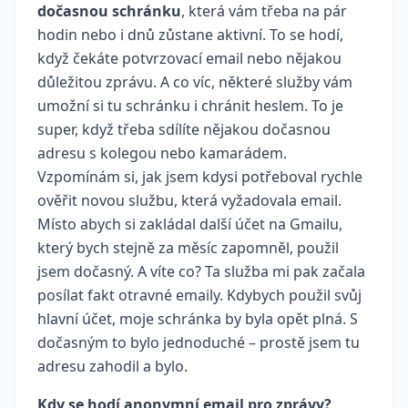
dočasnou schránku
, která vám třeba na pár
hodin nebo i dnů zůstane aktivní. To se hodí,
když čekáte potvrzovací email nebo nějakou
důležitou zprávu. A co víc, některé služby vám
umožní si tu schránku i chránit heslem. To je
super, když třeba sdílíte nějakou dočasnou
adresu s kolegou nebo kamarádem.
Vzpomínám si, jak jsem kdysi potřeboval rychle
ověřit novou službu, která vyžadovala email.
Místo abych si zakládal další účet na Gmailu,
který bych stejně za měsíc zapomněl, použil
jsem dočasný. A víte co? Ta služba mi pak začala
posílat fakt otravné emaily. Kdybych použil svůj
hlavní účet, moje schránka by byla opět plná. S
dočasným to bylo jednoduché – prostě jsem tu
adresu zahodil a bylo.
Kdy se hodí anonymní email pro zprávy?