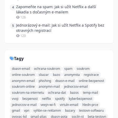
Zapomeňte na spam: Jak si užít Netflix a další
4
lákadla s dočasným e-mailem
126
Jednorázový e-mail: Jak si užít Netflix a Spotify bez
5
otravných registrací
120
Tagy
doasn-email
ochrana-soukrom
spam
soukrom
online-soukrom
sbazar
bazo
anonymita
registrace
anonymn-email
phishing
doasn-e-mail
online-bezpenost
soukrom-online
anonymn-mail
jednorzov-email
soukrom-na-internetu
ochrana-dat
bazos
temp-mail
vvoji
bezpenost
netflix
spotify
kyberbezpenost
jednorzov-e-mail
veejn-wi-fi
virtuln-email
hledn-prce
gmail
vpn
vyhbn-se-reklamm
bazary
testovn-softwaru
ovovac-kd
gmail-alias
doasn-pota
sociln-st
beta-testovn