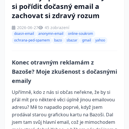
si pořídit dočasný email a
zachovat si zdravý rozum
2026-06-27
45 zobrazení
doasn-email
anonymn-email
online-soukrom
ochrana-ped-spamem
bazo
sbazar
gmail
yahoo
Konec otravným reklamám z
Bazoše? Moje zkušenost s dočasnými
emaily
Upřímně, kdo z nás si občas neřekne, že by si
přál mít pro některé věci úplně jinou emailovou
adresu? Mě to napadlo poprvé, když jsem
prodával starou grafickou kartu na Bazoši. Dal
jsem tam svůj hlavní email, což je mimochodem