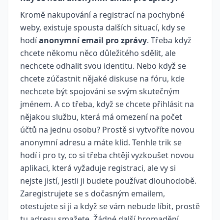
Kromě nakupování a registrací na pochybné
weby, existuje spousta dalších situací, kdy se
hodí
anonymní email pro zprávy
. Třeba když
chcete někomu něco důležitého sdělit, ale
nechcete odhalit svou identitu. Nebo když se
chcete zúčastnit nějaké diskuse na fóru, kde
nechcete být spojováni se svým skutečným
jménem. A co třeba, když se chcete přihlásit na
nějakou službu, která má omezení na počet
účtů na jednu osobu? Prostě si vytvoříte novou
anonymní adresu a máte klid. Tenhle trik se
hodí i pro ty, co si třeba chtějí vyzkoušet novou
aplikaci, která vyžaduje registraci, ale vy si
nejste jistí, jestli ji budete používat dlouhodobě.
Zaregistrujete se s dočasným emailem,
otestujete si ji a když se vám nebude líbit, prostě
tu adresu smažete. Žádné další hromadění