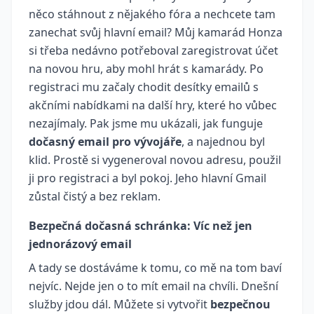
něco stáhnout z nějakého fóra a nechcete tam
zanechat svůj hlavní email? Můj kamarád Honza
si třeba nedávno potřeboval zaregistrovat účet
na novou hru, aby mohl hrát s kamarády. Po
registraci mu začaly chodit desítky emailů s
akčními nabídkami na další hry, které ho vůbec
nezajímaly. Pak jsme mu ukázali, jak funguje
dočasný email pro vývojáře
, a najednou byl
klid. Prostě si vygeneroval novou adresu, použil
ji pro registraci a byl pokoj. Jeho hlavní Gmail
zůstal čistý a bez reklam.
Bezpečná dočasná schránka: Víc než jen
jednorázový email
A tady se dostáváme k tomu, co mě na tom baví
nejvíc. Nejde jen o to mít email na chvíli. Dnešní
služby jdou dál. Můžete si vytvořit
bezpečnou