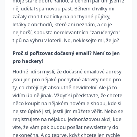
moje staré dobré Yahoo, a během pár dní jsem z
něj udělal spamovou past. Během chvilky mi
začaly chodit nabídky na pochybné půjčky,
letáky z obchodů, které ani neznám, a co je
nejhorší, spousta nerelevantních "zaručených"
tipů na výhru v loterii. No, neklesejte mi, že jo?
Proč si pořizovat dočasný email? Není to jen
pro hackery!
Hodně lidí si myslí, že dočasné emailové adresy
jsou jen pro nějaké pochybné aktivity nebo pro
ty, co chtějí být absolutně neviditelní. Ale já to
vidím úplně jinak. Vždyť si představte, že chcete
něco koupit na nějakém novém e-shopu, kde si
nejste úplně jistí, jestli jim můžete věřit. Nebo se
registrujete na nějakou jednorázovou akci, kde
víte, že vám pak budou posílat newslettery do
nekonečna. A co teprve, když chcete jen rychle