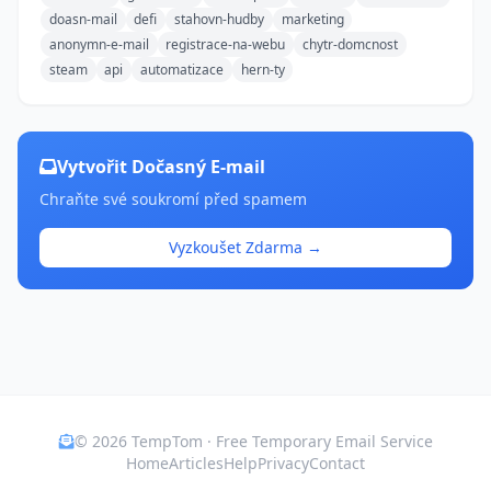
doasn-mail
defi
stahovn-hudby
marketing
anonymn-e-mail
registrace-na-webu
chytr-domcnost
steam
api
automatizace
hern-ty
Vytvořit Dočasný E-mail
Chraňte své soukromí před spamem
Vyzkoušet Zdarma →
© 2026 TempTom · Free Temporary Email Service
Home
Articles
Help
Privacy
Contact