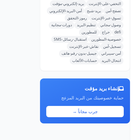
التخفي-على-الإنترنت
بريد-إلكتروني-مؤقت
تصفح-آمن
بريد-شبح
أمن-البريد-الإلكتروني
تسوق-عبر-الإنترنت
رموز-التحقق
وصول-مجاني
تنظيم-البريد
دورات-مجانية
defi
حراج
للمطورين
خصوصية-المطورين
استقبال-رسائل-SMS
تسجيل-آمن
نقاش-عبر-الإنترنت
أمن-سيبراني
جيميل-بدون-رقم-هاتف
انتحال-البريد
حسابات-الألعاب
إنشاء بريد مؤقت
حماية خصوصيتك من البريد المزعج
جرب مجاناً →