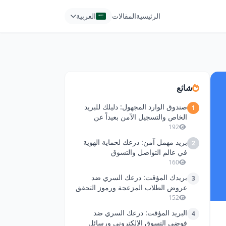
الرئيسية
المقالات
العربية
شائع
صندوق الوارد المجهول: دليلك للبريد
1
الخاص والتسجيل الآمن بعيداً عن
الفوضى
192
بريد مهمل آمن: درعك لحماية الهوية
2
في عالم التواصل والتسوق
160
بريدك المؤقت: درعك السري ضد
3
عروض الطلاب المزعجة ورموز التحقق
المتطفلة
152
البريد المؤقت: درعك السري ضد
4
فوضى التسوق الإلكتروني ورسائل