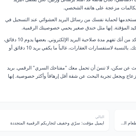
 مكالمات مزعجة على هاتفه الشخصي.
تخدمها لحماية نفسك من رسائل البريد العشوائي عند التسجيل في
التأكيد المؤقتة. إنها مثل خندق صغير يحمي خصوصيتك الرقمية.
عند استخدام هذه الخدمات، تأكد من أنك تفهم مدة صلاحية البريد الإلكتروني. بعضها يدوم 10 دقائق،
وبعضها لساعات أو أيام. اختر ما يناسب احتياجك. بالنسبة لاستفسارات العقارات، غالباً ما يكفي بريد 10 دقائق أو
البحث عن سكن، لا تنسَ أن تحمل معك "مفتاحك السري" الرقمي. بريد
زعاج ويجعل تجربة البحث عن شقة أقل إرهاقاً وأكثر خصوصية. إنها
التالي
يا مطاعم، ارحمونا! قصة البريد المهمل مع قوائم الطعام الرقمية
ايميل مؤقت: سرّي وخفيف لتجاربكم الرقمية المتجددة