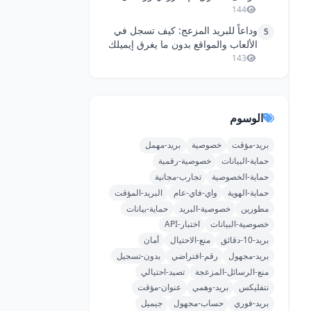
الإزعاج
144
وداعاً للبريد المزعج: كيف تسجل في
5
الألعاب والمواقع بدون ما يغرق إيميلك
الأساسي؟
143
الوسوم
بريد-مؤقت
خصوصية
بريد-مهمل
حماية-البيانات
خصوصية-رقمية
حماية-الخصوصية
تجارب-مجانية
حماية-الهوية
واي-فاي-عام
البريد-المؤقت
مطورين
خصوصية-البريد
حماية-بيانات
خصوصية-البيانات
اختبار-API
بريد-10-دقائق
منع-الاحتيال
أمان
بريد-مجهول
رقم-افتراضي
بدون-تسجيل
منع-الرسائل-المزعجة
تصيد-احتيالي
نتفليكس
بريد-وهمي
عنوان-مؤقت
بريد-فوري
حساب-مجهول
جيميل