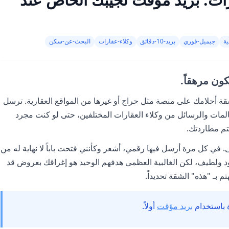
ة
جيميل-فوري
بريد-10-دقائق
وكلاء-عقارات
البحث-عن-سكن
ون مرهقاً.
لشقة أحلامك على منصة مثل حراج أو غيرها من المواقع العقارية. ترسل
لمات والرسائل من وكلاء العقارات المختلفين، حتى لو كنت مجرد
تم مطاردتك.
 في كل مرة أرسل فيها رقمي، أشعر وكأنني فتحت باباً لا نهاية له من
ود ولطيف، لكن الغالبية العظمى هدفهم الوحيد هو إغراقك بعروض قد
تم بـ "هذه" الشقة تحديداً.
ة باستخدام
بريد مؤقت
أولاً.