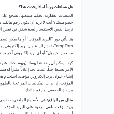
هل تساءلت يوماً لماذا يحدث هذا؟
المنصات العقارية، بحكم طبيعتها، تشجع على 
خصوصيتك؟ أنت لا تريد أن يكون رقم هاتفك مت
ترسل نفس الاستفسار لعدة شقق في نفس ال
TempTom، تقدم لك عنوان بريد إلكترو
مستعار لجيميل" أو أي بريد إلكتروني آخر تست
كيف يمكن أن ينقذ هذا يومك (ويوم بحثك عن
الأمر بسيط جداً. عندما تجد إعلاناً مثيراً للا
إنشاء عنوان بريد إلكتروني مؤقت. استخدم هذا 
المؤقت. إذا بدأت المكالمات المزعجة بالظهو
ببريدك الحقيقي أو رقم هاتفك.
مثال من الواقع:
في الأسبوع الماضي، صديقي 
بريد مؤقت. تلقى الردود على البريد المؤقت، لكن
أنه لم يرد على مكالماته. لو كان استخدم بريد