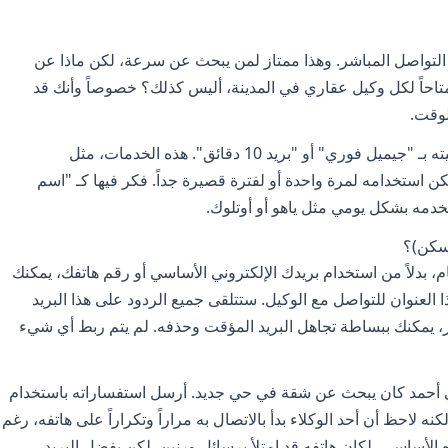
التواصل المباشر. وهذا ممتاز لمن يبحث عن سرعة، لكن ماذا عن
احاً لكل وكيل عقاري في المدينة، أليس كذلك؟ خصوصاً وأنك قد
وقت.
هنا يأتي دور "البريد المؤقت" أو ما يمكن تسميته بـ "جيميل فوري" أو "بريد 10 دقائق". هذه الخدمات، مثل
ني يمكن استخدامه لمرة واحدة أو لفترة قصيرة جداً. فكر فيها كـ "اسم
خدمه بشكل يومي مثل ياهو أو أوتلوك.
 سكن)؟
هتمام، بدلاً من استخدام بريدك الإلكتروني الأساسي أو رقم هاتفك، يمكنك
العنوان للتواصل مع الوكيل. ستتلقى جميع الردود على هذا البريد
ر، يمكنك ببساطة تجاهل البريد المؤقت وحذفه. لم يتم ربط أي شيء
أحمد كان يبحث عن شقة في حي جديد. أرسل استفساراته باستخدام
ه لاحظ أن أحد الوكلاء بدأ بالاتصال به مراراً وتكراراً على هاتفه، رغم
ه الأساسي، لكان هاتفه قد امتلأ برسائل ورنين. لكن بفضل البريد