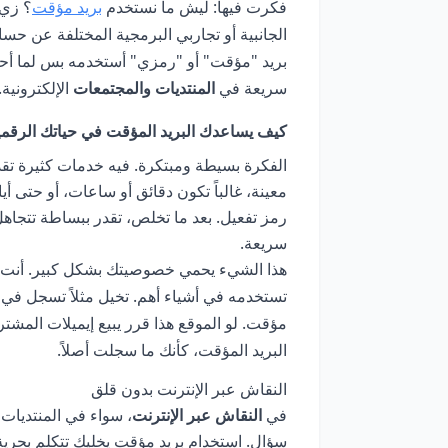
فكرت فيها: ليش ما نستخدم
بريد مؤقت
الجانبية أو تجاربي البرمجية المختلفة عن 
بريد "مؤقت" أو "رمزي" أستخدمه بس لما أحت
سريعة في
المنتديات والمجتمعات
الإلكترونية.
كيف يساعدك البريد المؤقت في حياتك الرقمي
الفكرة بسيطة ومبتكرة. فيه خدمات كثيرة تقد
معينة، غالباً تكون دقائق أو ساعات، أو حتى أي
رمز تفعيل. بعد ما تخلص، تقدر ببساطة تتجاه
سريعة.
هذا الشيء يحمي خصوصيتك بشكل كبير. أنت م
تستخدمه في أشياء أهم. تخيل مثلاً تسجل في
مؤقت. لو الموقع هذا قرر يبيع إيميلات المشتر
البريد المؤقت، كأنك ما سجلت أصلاً.
النقاش عبر الإنترنت بدون قلق
في
النقاش عبر الإنترنت
، سواء في المنتديات 
سؤال. استخدام بريد مؤقت يخليك تتكلم بحرية 