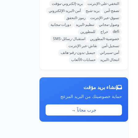
التخفي-على-الإنترنت
بريد-إلكتروني-مؤقت
تصفح-آمن
بريد-شبح
أمن-البريد-الإلكتروني
تسوق-عبر-الإنترنت
رموز-التحقق
وصول-مجاني
تنظيم-البريد
دورات-مجانية
defi
حراج
للمطورين
خصوصية-المطورين
استقبال-رسائل-SMS
تسجيل-آمن
نقاش-عبر-الإنترنت
أمن-سيبراني
جيميل-بدون-رقم-هاتف
انتحال-البريد
حسابات-الألعاب
إنشاء بريد مؤقت
حماية خصوصيتك من البريد المزعج
جرب مجاناً →