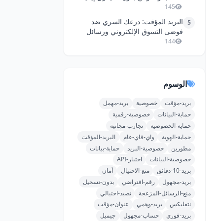
الأساسي؟
145
البريد المؤقت: درعك السري ضد
5
فوضى التسوق الإلكتروني ورسائل
الإزعاج
144
الوسوم
بريد-مؤقت
خصوصية
بريد-مهمل
حماية-البيانات
خصوصية-رقمية
حماية-الخصوصية
تجارب-مجانية
حماية-الهوية
واي-فاي-عام
البريد-المؤقت
مطورين
خصوصية-البريد
حماية-بيانات
خصوصية-البيانات
اختبار-API
بريد-10-دقائق
منع-الاحتيال
أمان
بريد-مجهول
رقم-افتراضي
بدون-تسجيل
منع-الرسائل-المزعجة
تصيد-احتيالي
نتفليكس
بريد-وهمي
عنوان-مؤقت
بريد-فوري
حساب-مجهول
جيميل