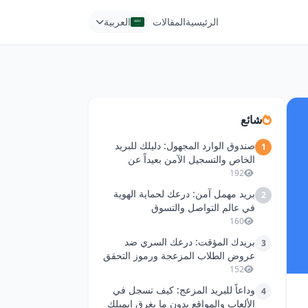
الرئيسية
المقالات
العربية
شائع
صندوق الوارد المجهول: دليلك للبريد
1
الخاص والتسجيل الآمن بعيداً عن
الفوضى
192
بريد مهمل آمن: درعك لحماية الهوية
2
في عالم التواصل والتسوق
160
بريدك المؤقت: درعك السري ضد
3
عروض الطلاب المزعجة ورموز التحقق
المتطفلة
152
وداعاً للبريد المزعج: كيف تسجل في
4
الألعاب والمواقع بدون ما يغرق إيميلك