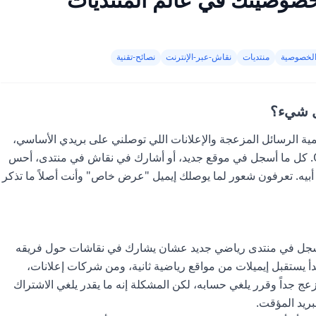
الخصوصية
منتديات
نقاش-عبر-الإنترنت
نصائح-تقنية
كل شيء؟
مية الرسائل المزعجة والإعلانات اللي توصلني على بريدي الأساسي،
سواء كان Gmail أو Yahoo أو حتى Outlook. كل ما أسجل في موقع جديد، أو أشارك في نقاش في منتدى، أحس
ما أبيه. تعرفون شعور لما يوصلك إيميل "عرض خاص" وأنت أصلاً ما تذكر
سجل في منتدى رياضي جديد عشان يشارك في نقاشات حول فريقه
أ يستقبل إيميلات من مواقع رياضية ثانية، ومن شركات إعلانات،
عج جداً وقرر يلغي حسابه، لكن المشكلة إنه ما يقدر يلغي الاشتراك
بريد المؤقت.