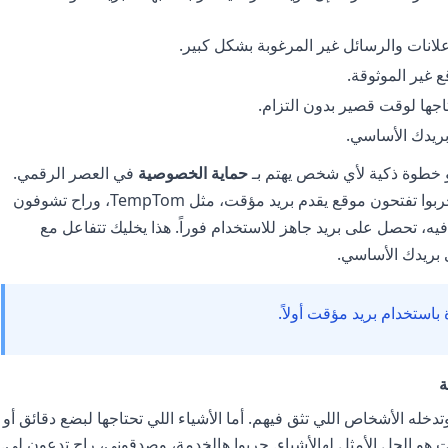
علانات والرسائل غير المرغوبة بشكل كبير.
 غير الموثوقة.
ها لوقت قصير بدون التزام.
يدك الأساسي.
و خطوة ذكية لأي شخص يهتم بـ
حماية الخصوصية
في العصر الرقمي.
هو زي ما تقول "درع" بسيط بس فعال جداً. جربوا تفتحون موقع يقدم بريد مؤقت، مثل TempTom، وراح تشوفون
 تحصل على بريد جاهز للاستخدام فوراً. هذا يخليك تتفاعل مع
 بريدك الأساسي.
 باستخدام بريد مؤقت أولاً.
ة
خله الأشخاص اللي تثق فيهم. أما الأشياء اللي تحتاجها لبضع دقائق أو
هو الحل الأمثل لهالأشياء. جربوا هالخدمة، وصدقوني، راح تدعون لي.