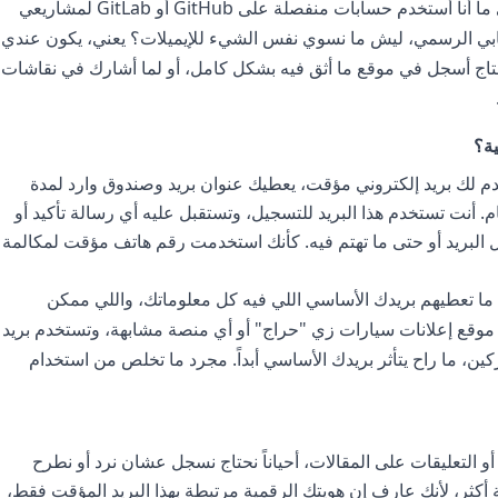
؟ زي ما أنا أستخدم حسابات منفصلة على GitHub أو GitLab لمشاريعي
حسابي الرسمي، ليش ما نسوي نفس الشيء للإيميلات؟ يعني، يكون عندي
اج أسجل في موقع ما أثق فيه بشكل كامل، أو لما أشارك في نقاشات
ة؟
م لك بريد إلكتروني مؤقت، يعطيك عنوان بريد وصندوق وارد لمدة
ام. أنت تستخدم هذا البريد للتسجيل، وتستقبل عليه أي رسالة تأكيد أو
ل البريد أو حتى ما تهتم فيه. كأنك استخدمت رقم هاتف مؤقت لمكالمة
ا تعطيهم بريدك الأساسي اللي فيه كل معلوماتك، واللي ممكن
 موقع إعلانات سيارات زي "حراج" أو أي منصة مشابهة، وتستخدم بريد
كين، ما راح يتأثر بريدك الأساسي أبداً. مجرد ما تخلص من استخدام
أو التعليقات على المقالات، أحياناً نحتاج نسجل عشان نرد أو نطرح
أكثر، لأنك عارف إن هويتك الرقمية مرتبطة بهذا البريد المؤقت فقط،