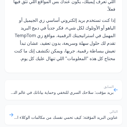
اللي تعرف إيميلك، يكون عندك بس المواقع اللي تثق فيها
فعلاً.
إذا كنت تستخدم بريد إلكتروني أساسي زي الجيميل أو
الياهو أو الأوتلوك لكل شيء، فكر جدياً في دمج البريد
المهمل في استراتيجيتك الرقمية. مواقع زي TempTom
تقدم لك حلول سهلة وسريعة، بدون تعقيد، عشان تبدأ
تعيش ببساطة رقمية. جربها، ويمكن تكتشف إنك ما كنت
محتاج كل هذه "المعلومات" اللي تنهال عليك كل يوم.
السابق
بريد مؤقت: سلاحك السري للتخفي وحماية بياناتك في عالم التطوير
التالي
عناوين البريد المؤقتة: كيف تحمي نفسك من مكالمات الوكلاء العقاريين المزعجة؟