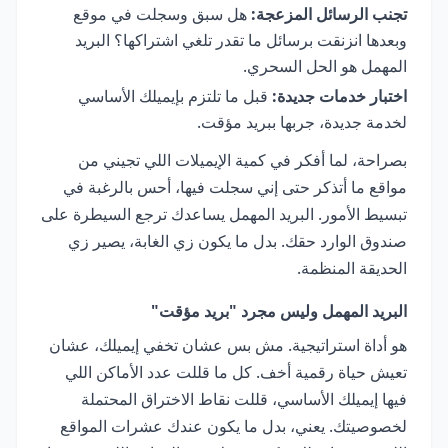
تجنب الرسائل المزعجة:
هل سبق وسجلت في موقع
وبعدها انزنقت برسائل ما تقدر تلغي اشتراكها؟ البريد
المهمل هو الحل السحري.
اختبار خدمات جديدة:
قبل ما تلتزم بإيميلك الأساسي
لخدمة جديدة، جربها ببريد مؤقت.
بصراحة، لما أفكر في كمية الإيميلات اللي تجيني من
مواقع ما أتذكر حتى إني سجلت فيها، أحس بالرغبة في
تبسيط الأمور. البريد المهمل يساعدك ترجع السيطرة على
صندوق الوارد حقك. بدل ما يكون زي الغابة، يصير زي
الحديقة المنظمة.
البريد المهمل وليس مجرد "بريد مؤقت"
هو أداة استراتيجية. مش بس عشان تخفي إيميلك، عشان
تعيش حياة رقمية أخف. كل ما قللت عدد الأماكن اللي
فيها إيميلك الأساسي، قللت نقاط الاختراق المحتملة
لخصوصيتك. يعني، بدل ما يكون عندك عشرات المواقع