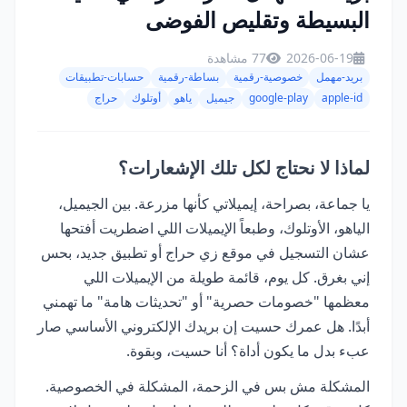
البسيطة وتقليص الفوضى
2026-06-19
77 مشاهدة
بريد-مهمل
خصوصية-رقمية
بساطة-رقمية
حسابات-تطبيقات
apple-id
google-play
جيميل
ياهو
أوتلوك
حراج
لماذا لا نحتاج لكل تلك الإشعارات؟
يا جماعة، بصراحة، إيميلاتي كأنها مزرعة. بين الجيميل،
الياهو، الأوتلوك، وطبعاً الإيميلات اللي اضطريت أفتحها
عشان التسجيل في موقع زي حراج أو تطبيق جديد، بحس
إني بغرق. كل يوم، قائمة طويلة من الإيميلات اللي
معظمها "خصومات حصرية" أو "تحديثات هامة" ما تهمني
أبدًا. هل عمرك حسيت إن بريدك الإلكتروني الأساسي صار
عبء بدل ما يكون أداة؟ أنا حسيت، وبقوة.
المشكلة مش بس في الزحمة، المشكلة في الخصوصية.