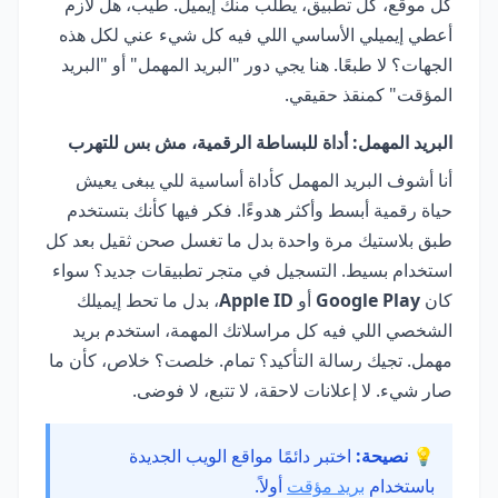
كل موقع، كل تطبيق، يطلب منك إيميل. طيب، هل لازم
أعطي إيميلي الأساسي اللي فيه كل شيء عني لكل هذه
الجهات؟ لا طبعًا. هنا يجي دور "البريد المهمل" أو "البريد
المؤقت" كمنقذ حقيقي.
البريد المهمل: أداة للبساطة الرقمية، مش بس للتهرب
أنا أشوف البريد المهمل كأداة أساسية للي يبغى يعيش
حياة رقمية أبسط وأكثر هدوءًا. فكر فيها كأنك بتستخدم
طبق بلاستيك مرة واحدة بدل ما تغسل صحن ثقيل بعد كل
استخدام بسيط. التسجيل في متجر تطبيقات جديد؟ سواء
كان
Google Play
أو
Apple ID
، بدل ما تحط إيميلك
الشخصي اللي فيه كل مراسلاتك المهمة، استخدم بريد
مهمل. تجيك رسالة التأكيد؟ تمام. خلصت؟ خلاص، كأن ما
صار شيء. لا إعلانات لاحقة، لا تتبع، لا فوضى.
💡 نصيحة:
اختبر دائمًا مواقع الويب الجديدة
باستخدام
بريد مؤقت
أولاً.