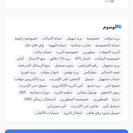
142
الوسوم
بريد-مؤقت
خصوصية
بريد-مهمل
حماية-البيانات
خصوصية-رقمية
حماية-الخصوصية
تجارب-مجانية
حماية-الهوية
واي-فاي-عام
البريد-المؤقت
مطورين
خصوصية-البريد
حماية-بيانات
خصوصية-البيانات
اختبار-API
بريد-10-دقائق
منع-الاحتيال
أمان
بريد-مجهول
رقم-افتراضي
بدون-تسجيل
منع-الرسائل-المزعجة
تصيد-احتيالي
نتفليكس
بريد-وهمي
عنوان-مؤقت
بريد-فوري
حساب-مجهول
جيميل
التخفي-على-الإنترنت
بريد-إلكتروني-مؤقت
تصفح-آمن
بريد-شبح
أمن-البريد-الإلكتروني
تسوق-عبر-الإنترنت
رموز-التحقق
وصول-مجاني
تنظيم-البريد
دورات-مجانية
defi
حراج
للمطورين
خصوصية-المطورين
استقبال-رسائل-SMS
تسجيل-آمن
نقاش-عبر-الإنترنت
أمن-سيبراني
جيميل-بدون-رقم-هاتف
انتحال-البريد
حسابات-الألعاب