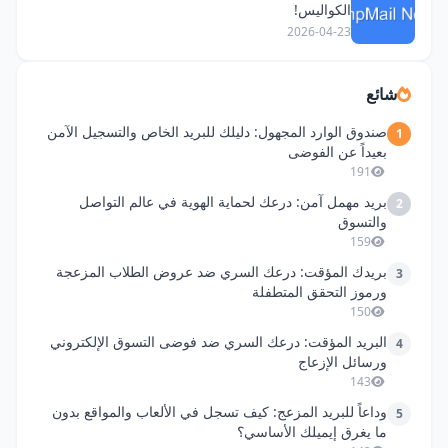
الكواليس!
2026-04-23
شائع
صندوق الوارد المجهول: دليلك للبريد الخاص والتسجيل الآمن
1
بعيداً عن الفوضى
191
بريد مهمل آمن: درعك لحماية الهوية في عالم التواصل
2
والتسوق
159
بريدك المؤقت: درعك السري ضد عروض الطلاب المزعجة
3
ورموز التحقق المتطفلة
150
البريد المؤقت: درعك السري ضد فوضى التسوق الإلكتروني
4
ورسائل الإزعاج
143
وداعاً للبريد المزعج: كيف تسجل في الألعاب والمواقع بدون
5
ما يغرق إيميلك الأساسي؟