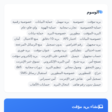
الوسوم
بريد-مؤقت
خصوصية
بريد-مهمل
حماية-البيانات
خصوصية-رقمية
حماية-الخصوصية
تجارب-مجانية
حماية-الهوية
واي-فاي-عام
البريد-المؤقت
مطورين
خصوصية-البريد
حماية-بيانات
خصوصية-البيانات
اختبار-API
بريد-10-دقائق
منع-الاحتيال
أمان
بريد-مجهول
رقم-افتراضي
بدون-تسجيل
منع-الرسائل-المزعجة
تصيد-احتيالي
نتفليكس
بريد-وهمي
عنوان-مؤقت
بريد-فوري
حساب-مجهول
جيميل
التخفي-على-الإنترنت
بريد-إلكتروني-مؤقت
تصفح-آمن
بريد-شبح
أمن-البريد-الإلكتروني
تسوق-عبر-الإنترنت
رموز-التحقق
وصول-مجاني
تنظيم-البريد
دورات-مجانية
defi
حراج
للمطورين
خصوصية-المطورين
استقبال-رسائل-SMS
تسجيل-آمن
نقاش-عبر-الإنترنت
أمن-سيبراني
جيميل-بدون-رقم-هاتف
انتحال-البريد
حسابات-الألعاب
إنشاء بريد مؤقت