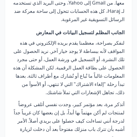
معها. من Gmail إلى Yahoo، وحتى البريد الذي تستخدمه
لـ Haraj، كل هذه الحسابات تتحول إلى ساحة معركة ضد
الرسائل التسويقية غير المرغوبة.
الجانب المظلم لتسجيل البيانات في المعارض
لنفكر بصراحة، معظمنا يقدم بريده الإلكتروني في هذه
المواقف لأنه ببساطة لا يوجد خيار آخر. نريد الحصول على
تلك النشرة، أو التسجيل في ورشة العمل، أو حتى مجرد
الحصول على بطاقة العمل الرقمية. لكن المشكلة أن هذه
المعلومات غالباً ما تُباع أو تُشارك مع أطراف ثالثة. بعدها
تبدأ رحلة "إلغاء الاشتراك" التي لا تنتهي، أو الأسوأ من
ذلك، تجاهل الإشعارات التي تملأ شاشتك.
أتذكر مرة، بعد مؤتمر كبير، وجدت نفسي أتلقى عروضاً
لمنتجات لم أكن مهتماً بها أبداً، بل إن بعضها كان غريباً جداً
لدرجة أنني تساءلت كيف حصلوا على بريدي أصلاً. الأمر
أشبه بأن تترك باب منزلك مفتوحاً بعد أن دخلت لزيارة