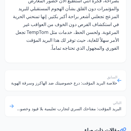
بصراحة، فكرة أنني أستطيع الآن حضور المعارض
والمؤتمرات دون القلق بشأن الهجوم المستقبلي للبريد
المزعج تجعلني أشعر براحة أكبر بكثير. إنها تمنحني الحرية
في استكشاف الفرص دون الخوف من العواقب غير
المرغوبة. ولحسن الحظ، خدمات مثل TempTom تجعل
الأمر سهلاً للغاية، حيث توفر لك هذا البريد المؤقت
الفوري والمجهول الذي تحتاجه تماماً.
السابق
خلاصة البريد المؤقت: درع خصوصيتك ضد الهاكرز وسرقة الهوية
التالي
البريد المؤقت: مفتاحك السري لتجارب تعليمية بلا قيود وخصوصية رقمية قوية
مقالات ذات صلة