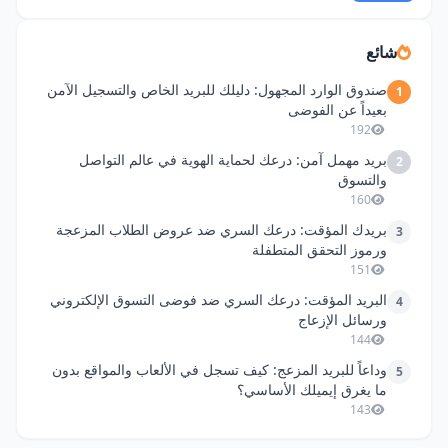
شائع
صندوق الوارد المجهول: دليلك للبريد الخاص والتسجيل الآمن
1
بعيداً عن الفوضى
192
بريد مهمل آمن: درعك لحماية الهوية في عالم التواصل
2
والتسوق
160
بريدك المؤقت: درعك السري ضد عروض الطلاب المزعجة
3
ورموز التحقق المتطفلة
151
البريد المؤقت: درعك السري ضد فوضى التسوق الإلكتروني
4
ورسائل الإزعاج
144
وداعاً للبريد المزعج: كيف تسجل في الألعاب والمواقع بدون
5
ما يغرق إيميلك الأساسي؟
143