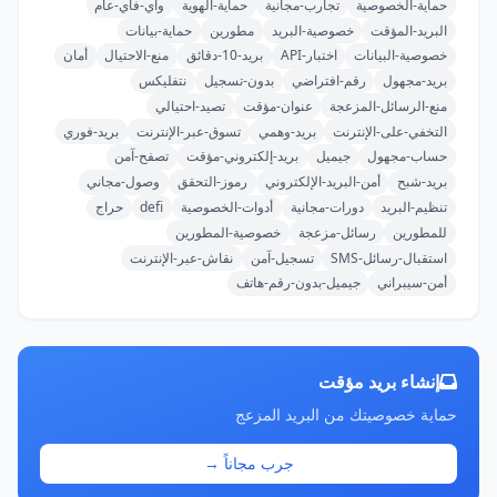
حماية-الخصوصية
تجارب-مجانية
حماية-الهوية
واي-فاي-عام
البريد-المؤقت
خصوصية-البريد
مطورين
حماية-بيانات
خصوصية-البيانات
اختبار-API
بريد-10-دقائق
منع-الاحتيال
أمان
بريد-مجهول
رقم-افتراضي
بدون-تسجيل
نتفليكس
منع-الرسائل-المزعجة
عنوان-مؤقت
تصيد-احتيالي
التخفي-على-الإنترنت
بريد-وهمي
تسوق-عبر-الإنترنت
بريد-فوري
حساب-مجهول
جيميل
بريد-إلكتروني-مؤقت
تصفح-آمن
بريد-شبح
أمن-البريد-الإلكتروني
رموز-التحقق
وصول-مجاني
تنظيم-البريد
دورات-مجانية
أدوات-الخصوصية
defi
حراج
للمطورين
رسائل-مزعجة
خصوصية-المطورين
استقبال-رسائل-SMS
تسجيل-آمن
نقاش-عبر-الإنترنت
أمن-سيبراني
جيميل-بدون-رقم-هاتف
إنشاء بريد مؤقت
حماية خصوصيتك من البريد المزعج
جرب مجاناً →