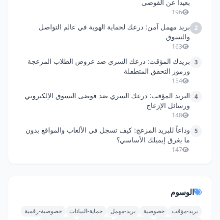
بعيداً عن الفوضى
196
بريد مهمل آمن: درعك لحماية الهوية في عالم التواصل
2
والتسوق
163
بريدك المؤقت: درعك السري ضد عروض الطلاب المزعجة
3
ورموز التحقق المتطفلة
154
البريد المؤقت: درعك السري ضد فوضى التسوق الإلكتروني
4
ورسائل الإزعاج
148
وداعاً للبريد المزعج: كيف تسجل في الألعاب والمواقع بدون
5
ما يغرق إيميلك الأساسي؟
147
الوسوم
بريد-مؤقت
خصوصية
بريد-مهمل
حماية-البيانات
خصوصية-رقمية