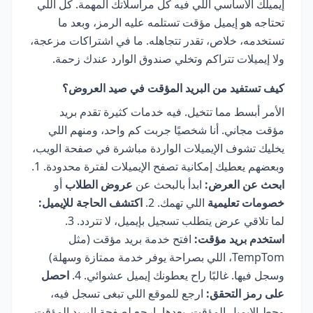
إيميلك الأساسي اللي فيه كل مراسلاتك المهمة. كل اللي
تحتاجه هو إيميل مؤقت تستلمه عليه الرمز، وبعد ما
تستخدمه، خلاص، تقدر تتجاهله. ما في اشتراكات مزعجة،
ولا إيميلات تتراكم وتخلي صندوق الوارد عندك زحمة.
كيف تستفيد من البريد المؤقت في صيد العروض؟
الأمر أبسط مما تتخيل. فيه خدمات كثيرة تقدم بريد
مؤقت مجاني. أنا شخصيًا جربت كم واحد، ومنهم اللي
يخليك تشوف الإيميلات الواردة مباشرة في صفحة الويب،
وبعضهم يعطيك إمكانية تصفح الإيميلات لفترة محدودة. 1.
ابحث عن العرض:
ابدأ بالبحث عن
عروض الطلاب
أو
خصومات تعليمية
اللي تهمك. 2.
اكتشف الحاجة للإيميل:
لما تلاقي عرض يتطلب تسجيل بإيميل، لا تتردد. 3.
استخدم بريد مؤقت:
افتح خدمة بريد مؤقت (مثل
TempTom، اللي بصراحة يوفر خدمة ممتازة وسهلة)
وسجل فيها. غالبًا راح يعطونك إيميل عشوائي. 4.
احصل
على رمز التحقق:
ارجع للموقع اللي تبغى تسجل فيه،
وحط الإيميل المؤقت. بعدها، ارجع لصفحة البريد المؤقت