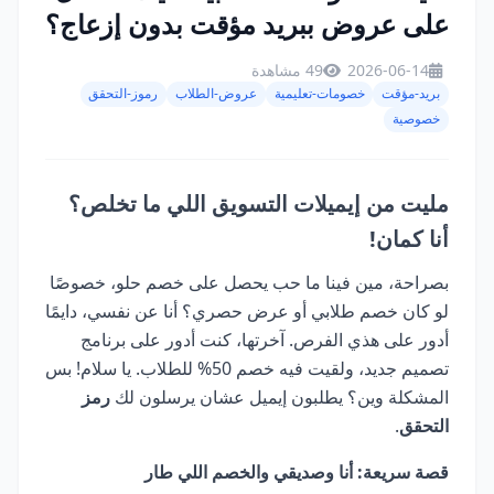
على عروض ببريد مؤقت بدون إزعاج؟
2026-06-14
49 مشاهدة
بريد-مؤقت
خصومات-تعليمية
عروض-الطلاب
رموز-التحقق
خصوصية
مليت من إيميلات التسويق اللي ما تخلص؟
أنا كمان!
بصراحة، مين فينا ما حب يحصل على خصم حلو، خصوصًا
لو كان خصم طلابي أو عرض حصري؟ أنا عن نفسي، دايمًا
أدور على هذي الفرص. آخرتها، كنت أدور على برنامج
تصميم جديد، ولقيت فيه خصم 50% للطلاب. يا سلام! بس
المشكلة وين؟ يطلبون إيميل عشان يرسلون لك
رمز
التحقق
.
قصة سريعة: أنا وصديقي والخصم اللي طار