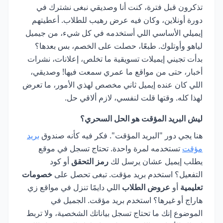
تذكرون قبل فترة، كنت أنا وصديقي نبغى نشترك في
دورة أونلاين، وكان فيه عرض رهيب للطلاب. أعطيتهم
إيميلي الأساسي اللي أستخدمه في كل شيء، من جيميل
لياهو وأوتلوك. طبعًا، حصلت على الخصم، بس بعدها؟
بدأت تجيني إيميلات تسويقية ما تخلص، إعلانات، نشرات
أخبار، حتى من مواقع ما عمري سمعت فيها! وصديقي،
اللي كان عنده إيميل ثاني مخصص لهذي الأمور، ما تعرض
لهذا كله. وقتها قلت لنفسي، لازم ألاقي حل.
ليش البريد المؤقت هو الحل السحري؟
هنا يجي دور "البريد المؤقت". فكر فيه كأنه صندوق
بريد
مؤقت
تستخدمه لمرة واحدة. تحتاج تسجل في موقع
يطلب إيميل عشان يرسل لك
رمز التحقق
أو كود
التفعيل؟ استخدم بريد مؤقت. تبغى تحصل على
خصومات
تعليمية
أو
عروض الطلاب
اللي دايمًا تنزل في مواقع زي
هاراج أو غيرها؟ استخدم بريد مؤقت. الجميل في
الموضوع إنك ما تحتاج تسجل بياناتك الشخصية، ولا تربط