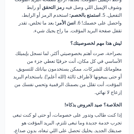
وشوف الإيميل اللي وصل فيه
رمز التحقق
أو رابط
التفعيل. 5.
استمتع بالخصم:
استخدم الرمز أو الرابط،
واحصل على خصمك! 6.
انسَ الأمر:
بعد ما تخلص، تقدر
تقفل صفحة البريد المؤقت. ما راح يجيك شيء.
ليش هذا مهم لخصوصيتك؟
بصراحة، صرت أهتم بخصوصيتي أكثر. لما تسجل بإيميلك
الأساسي في كل مكان، أنت حرفيًا تعطي جزء من
معلوماتك للشركات. ممكن يستخدمون بياناتك للتسويق،
أو حتى يبيعونها لأطراف ثالثة (الله أعلم!). باستخدام البريد
المؤقت، أنت تقلل من بصمتك الرقمية وتحمي نفسك من
إزعاج لا نهائي.
الخلاصة؟ صيد العروض بذكاء!
إذا كنت طالب وتدور على خصومات، أو حتى لو كنت تبغى
تجرب خدمة جديدة وما تبغى تلتزم، البريد المؤقت هو
صديقك الجديد. يخليك تحصل على اللي تبغاه، بدون صداع،